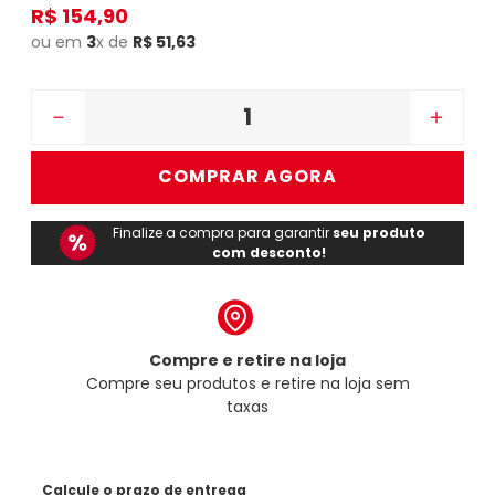
R$
154
,
90
ou em
3
x de
R$
51
,
63
－
＋
COMPRAR AGORA
Finalize a compra para garantir
seu produto
com desconto!
Compre e retire na loja
Compre seu produtos e retire na loja sem
taxas