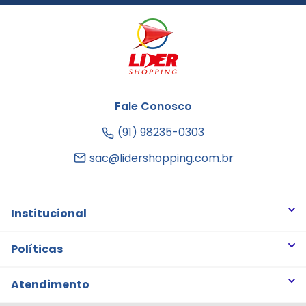
Fale Conosco
(91) 98235-0303
sac@lidershopping.com.br
Institucional
Quem somos
Políticas
Trabalhe Conosco
Trocas e Devoluções
Atendimento
Notícias
Política de Privacidade