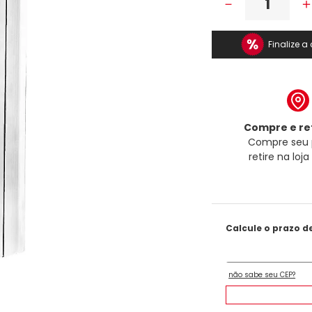
－
Finalize 
Compre e ret
Compre seu 
retire na loj