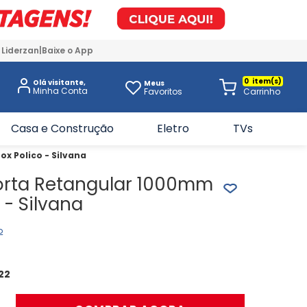
 Liderzan
Baixe o App
0
Olá visitante,
Meus
Favoritos
Casa e Construção
Eletro
TVs
x Polico - Silvana
orta Retangular 1000mm
 - Silvana
o
22