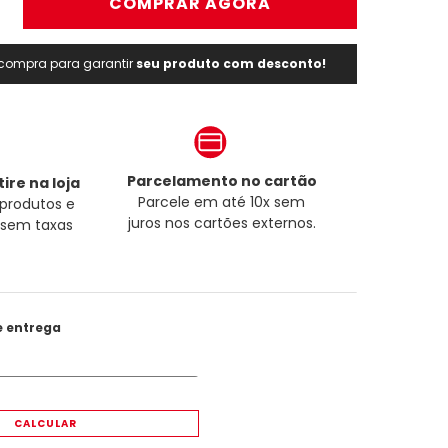
＋
COMPRAR AGORA
a compra para garantir
seu produto com desconto!
Parcelamento no cartão
ire na loja
Parcele em até 10x sem
produtos e
juros nos cartões externos.
a sem taxas