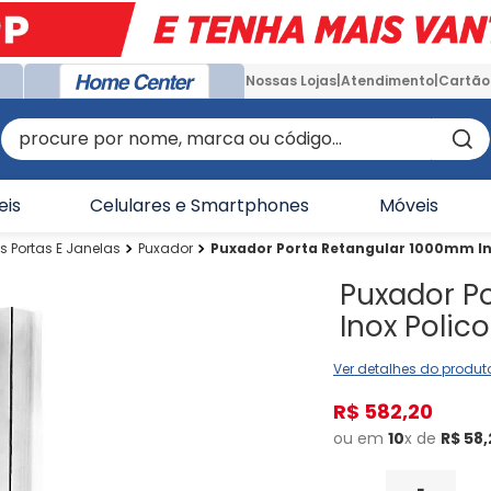
Nossas Lojas
Atendimento
Cartão
procure por nome, marca ou código...
eis
Celulares e Smartphones
Móveis
s Portas E Janelas
Puxador
Puxador Porta Retangular 1000mm Ino
Puxador P
Inox Polico
Ver detalhes do produt
R$
582
,
20
ou em
10
x de
R$
58
,