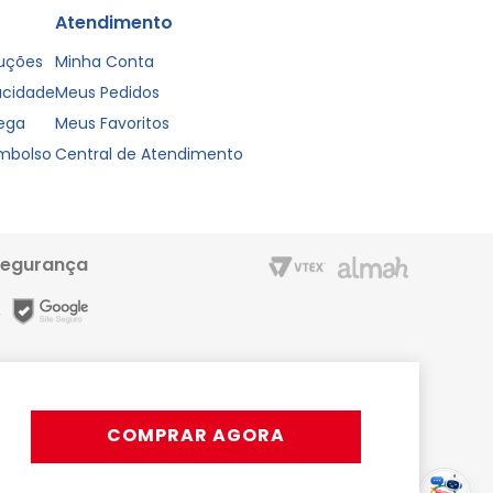
Atendimento
luções
Minha Conta
vacidade
Meus Pedidos
rega
Meus Favoritos
embolso
Central de Atendimento
segurança
m entrega rápida e condições especiais para o Cartão Liderzan.
Líder Shopping proporciona. Acesse o site ou o App
COMPRAR AGORA
rativos, podendo ocorrer variações.