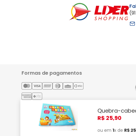
Fa
(9
Formas de pagamentos
Quebra-cabeça
Lider Comércio e Indústria Ltda - CNPJ: 05.054.671/0001-59 | 
R$
25
,
90
Confira! Smartphones, TVs, eletrodomésticos, note
ou em
1
x de
R$
2
Alterações podem ser feitas sem pr