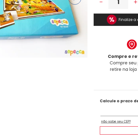
－
Finalize 
Compre e ret
Compre seu 
retire na loj