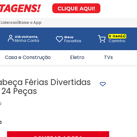
 Liderzan
Baixe o App
0
Olá visitante,
Meus
Favoritos
Casa e Construção
Eletro
TVs
beça Férias Divertidas
 24 Peças
o
0