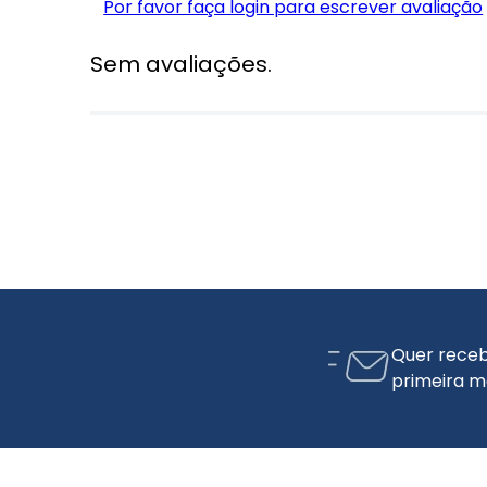
Por favor faça login para escrever avaliação
Sem avaliações.
Quer receb
primeira m