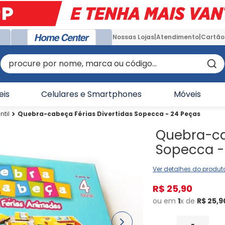
Nossas Lojas
Atendimento
Cartão
procure por nome, marca ou código...
eis
Celulares e Smartphones
Móveis
ntil
Quebra-cabeça Férias Divertidas Sopecca - 24 Peças
Quebra-ca
Sopecca -
Ver detalhes do produt
R$
25
,
90
ou em
1
x de
R$
25
,
9