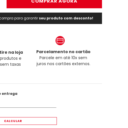
＋
COMPRAR AGORA
a compra para garantir
seu produto com desconto!
Parcelamento no cartão
ire na loja
Parcele em até 10x sem
produtos e
juros nos cartões externos.
a sem taxas