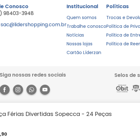
le Conosco
Institucional
Políticas
1) 98403-3948
Quem somos
Trocas e Devo
sac@lidershopping.com.br
Trabalhe conosco
Política de Pri
Notícias
Política de Ent
Nossas lojas
Política de Re
Cartão Líderzan
Siga nossas redes sociais
Selos de 
 Férias Divertidas Sopecca - 24 Peças
Rua dos Pariquis, 1056 - Jurunas, Belém - PA, 66033-590. Site 100% seguro, co
books e muito mais. Aproveite a agilidade, praticidade e comodidade que o 
https://lidershopping.com/liderapp
e receba em casa!
5
,
90
évia notificação. Todas as imagens neste site são de efeito meramente ilust