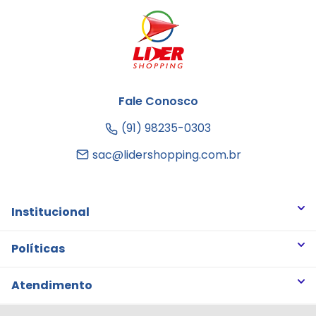
Fale Conosco
(91) 98235-0303
sac@lidershopping.com.br
Institucional
Quem somos
Políticas
Trabalhe Conosco
Trocas e Devoluções
Atendimento
Notícias
Política de Privacidade
Nossas Lojas