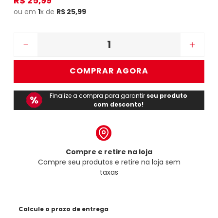
R$
25
,
99
ou em
1
x de
R$
25
,
99
－
＋
COMPRAR AGORA
Finalize a compra para garantir
seu produto
com desconto!
Compre e retire na loja
Compre seu produtos e retire na loja sem
taxas