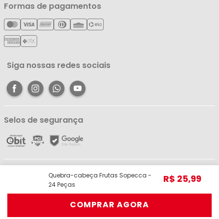
Minha Conta
Formas de pagamentos
Política de Entrega
Cartão Líderzan
Meus Pedidos
Política de Reembolso
Meus Favoritos
Central de Atendimento
Siga nossas redes sociais
Selos de segurança
Líder Comércio e Indústria Ltda - ME - CNPJ: 05.054.671/0001-59 | R. dos
Quebra-cabeça Frutas Sopecca -
R$
25
,
99
Pariquis, 1056 - Jurunas, Belém - PA, 66033-590 | Telefone: (91) 98403-
24 Peças
3948 © Todos os direitos reservados.
COMPRAR AGORA