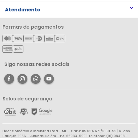
Trabalhe Conosco
Trocas e Devoluções
Atendimento
Notícias
Política de Privacidade
Nossas Lojas
Minha Conta
Formas de pagamentos
Política de Entrega
Cartão Líderzan
Meus Pedidos
Política de Reembolso
Meus Favoritos
Central de Atendimento
Siga nossas redes sociais
Selos de segurança
Líder Comércio e Indústria Ltda - ME - CNPJ: 05.054.671/0001-59 | R. dos
Pariquis, 1056 - Jurunas, Belém - PA, 66033-590 | Telefone: (91) 98403-