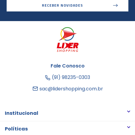
RECEBER NOVIDADES
Fale Conosco
(91) 98235-0303
sac@lidershopping.com.br
Institucional
Quem somos
Políticas