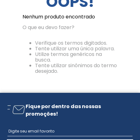
OOPS!
Nenhum produto encontrado
O que eu devo fazer?
Verifique os termos digitados.
Tente utilizar uma única palavra.
Utilize termos genéricos na
busca.
Tente utilizar sinônimos do termo
desejado.
Fique por dentro das nossas
promoções!