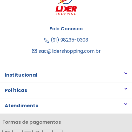
Fale Conosco
(91) 98235-0303
sac@lidershopping.com.br
Institucional
Quem somos
Políticas
Trabalhe Conosco
Trocas e Devoluções
Atendimento
Notícias
Política de Privacidade
Nossas Lojas
Minha Conta
Formas de pagamentos
Política de Entrega
Cartão Líderzan
Meus Pedidos