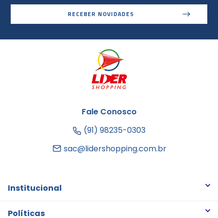
RECEBER NOVIDADES
Fale Conosco
(91) 98235-0303
sac@lidershopping.com.br
Institucional
Quem somos
Políticas