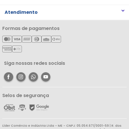
Trabalhe Conosco
Trocas e Devoluções
Atendimento
Notícias
Política de Privacidade
Nossas Lojas
Minha Conta
Formas de pagamentos
Política de Entrega
Cartão Líderzan
Meus Pedidos
Política de Reembolso
Meus Favoritos
Central de Atendimento
Siga nossas redes sociais
Selos de segurança
Líder Comércio e Indústria Ltda - ME - CNPJ: 05.054.671/0001-59 | R. dos