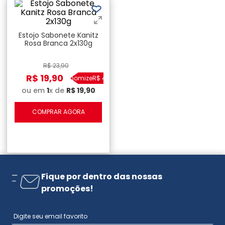
Estojo Sabonete Kanitz
Rosa Branca 2x130g
R$
23
,
90
R$
19
,
90
Economize
R$
4
,
00
ou em
1
x de
R$
19
,
90
COMPRAR AGORA
Fique por dentro das nossas
promoções!