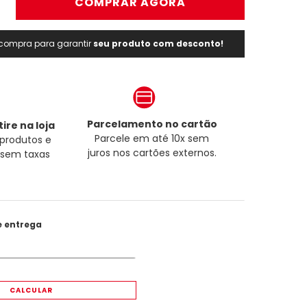
＋
COMPRAR AGORA
a compra para garantir
seu produto com desconto!
Parcelamento no cartão
ire na loja
Parcele em até 10x sem
produtos e
juros nos cartões externos.
a sem taxas