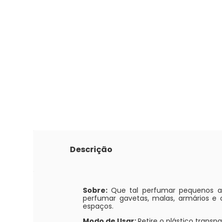
Descrição
Sobre:
Que tal perfumar pequenos a
perfumar gavetas, malas, armários e
espaços.
Modo de Usar:
Retire o plástico trans