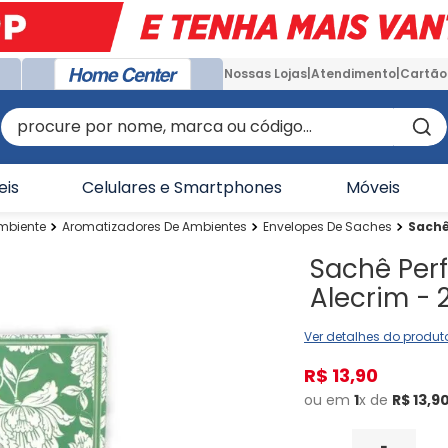
Nossas Lojas
Atendimento
Cartão
procure por nome, marca ou código...
eis
Celulares e Smartphones
Móveis
mbiente
Aromatizadores De Ambientes
Envelopes De Saches
Sachê
Sachê Per
Alecrim - 
Ver detalhes do produt
R$
13
,
90
ou em
1
x de
R$
13
,
9