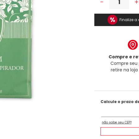
－
Finalize 
Compre e ret
Compre seu 
retire na loj