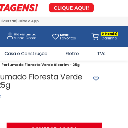
 Liderzan
Baixe o App
0
Olá visitante,
Meus
Favoritos
Casa e Construção
Eletro
TVs
 Perfumado Floresta Verde Alecrim - 25g
fumado Floresta Verde
25g
o
0