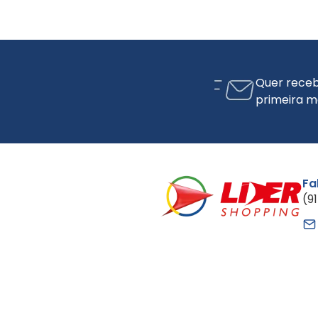
Quer receb
primeira m
Fa
(9