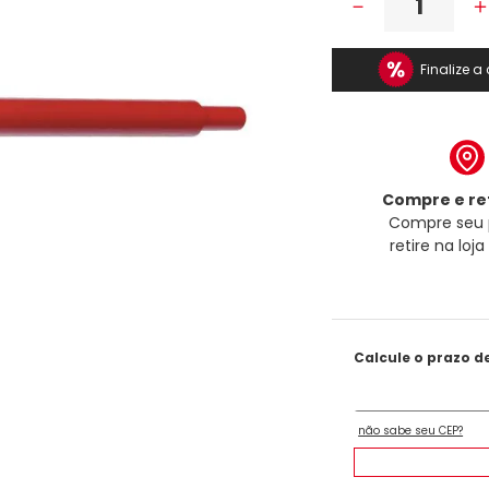
－
Finalize 
Compre e ret
Compre seu 
retire na loj