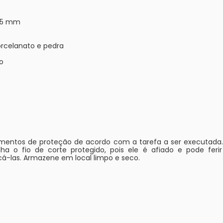
 25 mm
orcelanato e pedra
o
pamentos de proteção de acordo com a tarefa a ser executada
a o fio de corte protegido, pois ele é afiado e pode feri
icá-las. Armazene em local limpo e seco.