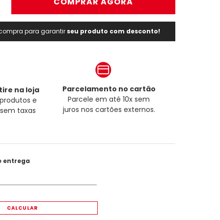
＋
COMPRAR AGORA
a compra para garantir
seu produto com desconto!
Parcelamento no cartão
ire na loja
Parcele em até 10x sem
produtos e
juros nos cartões externos.
a sem taxas