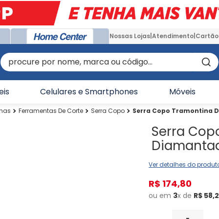
Nossas Lojas
Atendimento
Cartão
procure por nome, marca ou código...
eis
Celulares e Smartphones
Móveis
inas
Ferramentas De Corte
Serra Copo
Serra Copo Tramontina 
Serra Cop
Diamanta
Ver detalhes do produt
R$
174
,
80
ou em
3
x de
R$
58
,