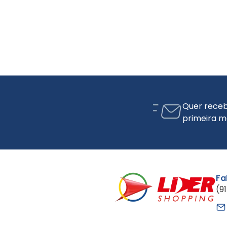
Quer receb
primeira m
Fa
(9