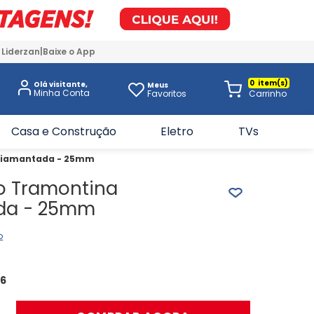
 Liderzan
Baixe o App
0
Olá visitante,
Meus
Favoritos
Casa e Construção
Eletro
TVs
Diamantada - 25mm
o Tramontina
da - 25mm
o
26