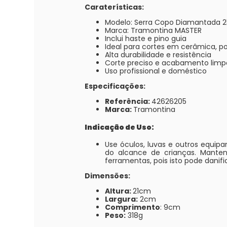
Caraterísticas:
Modelo: Serra Copo Diamantada
Marca: Tramontina MASTER
Inclui haste e pino guia
Ideal para cortes em cerâmica, p
Alta durabilidade e resistência
Corte preciso e acabamento limp
Uso profissional e doméstico
Especificações:
Referência:
42626205
Marca:
Tramontina
Indicação de Uso:
Use óculos, luvas e outros equi
do alcance de crianças. Mantenh
ferramentas, pois isto pode danif
Dimensões:
Altura:
21cm
Largura:
2cm
Comprimento
: 9cm
Peso:
318g