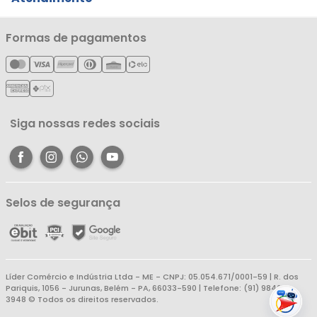
Notícias
Política de Privacidade
Nossas Lojas
Minha Conta
Formas de pagamentos
Política de Entrega
Cartão Líderzan
Meus Pedidos
Política de Reembolso
Meus Favoritos
Central de Atendimento
Siga nossas redes sociais
Selos de segurança
Líder Comércio e Indústria Ltda - ME - CNPJ: 05.054.671/0001-59 | R. dos
Pariquis, 1056 - Jurunas, Belém - PA, 66033-590 | Telefone: (91) 98403-
3948 © Todos os direitos reservados.