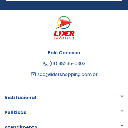
Fale Conosco
(91) 98235-0303
sac@lidershopping.com.br
Institucional
Quem somos
Políticas
Trabalhe Conosco
Trocas e Devoluções
Atendimento