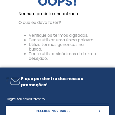
OOPS!
Nenhum produto encontrado
O que eu devo fazer?
Verifique os termos digitados.
Tente utilizar uma única palavra.
Utilize termos genéricos na
busca.
Tente utilizar sinônimos do termo
desejado.
Fique por dentro das nossas
promoções!
RECEBER NOVIDADES