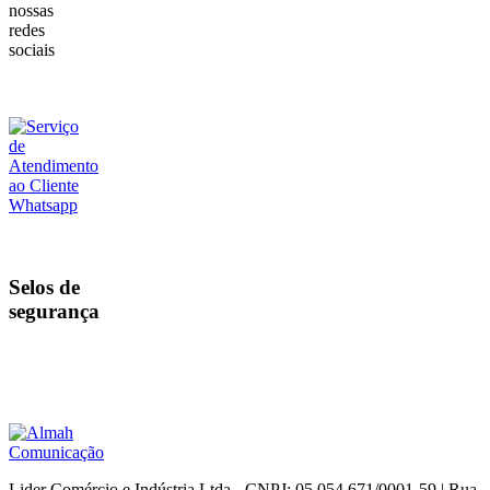
nossas
redes
sociais
Selos de
segurança
Lider Comércio e Indústria Ltda - CNPJ: 05.054.671/0001-59 | Rua