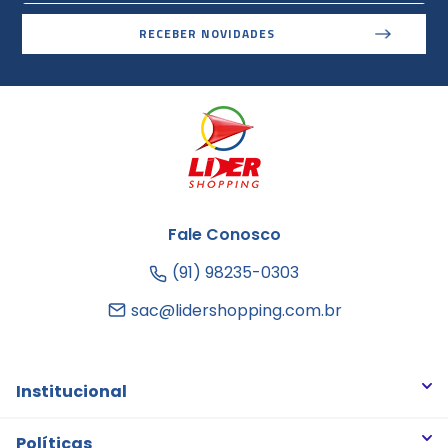
RECEBER NOVIDADES
Fale Conosco
(91) 98235-0303
sac@lidershopping.com.br
Institucional
Quem somos
Políticas