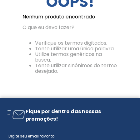
OOPS!
Nenhum produto encontrado
O que eu devo fazer?
Verifique os termos digitados.
Tente utilizar uma única palavra.
Utilize termos genéricos na
busca.
Tente utilizar sinônimos do termo
desejado.
Fique por dentro das nossas
promoções!