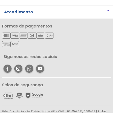
Trabalhe Conosco
Trocas e Devoluções
Atendimento
Notícias
Política de Privacidade
Nossas Lojas
Minha Conta
Formas de pagamentos
Política de Entrega
Cartão Líderzan
Meus Pedidos
Política de Reembolso
Meus Favoritos
Central de Atendimento
Siga nossas redes sociais
Selos de segurança
Líder Comércio e Indústria Ltda - ME - CNPJ: 05.054.671/0001-59 | R. dos