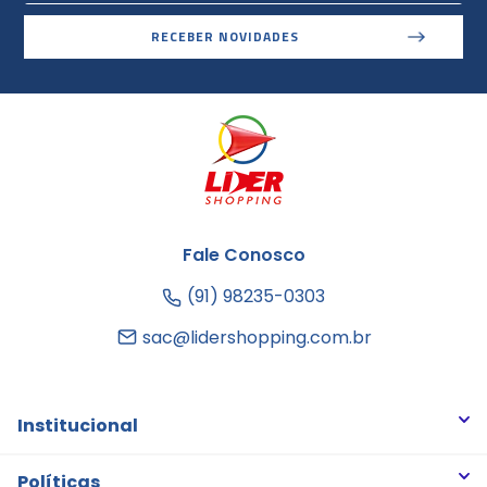
RECEBER NOVIDADES
Fale Conosco
(91) 98235-0303
sac@lidershopping.com.br
Institucional
Quem somos
Políticas