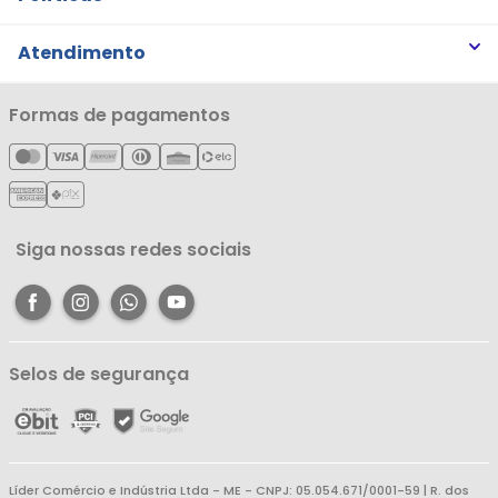
Trabalhe Conosco
Trocas e Devoluções
Atendimento
Notícias
Política de Privacidade
Nossas Lojas
Minha Conta
Formas de pagamentos
Política de Entrega
Cartão Líderzan
Meus Pedidos
Política de Reembolso
Meus Favoritos
Central de Atendimento
Siga nossas redes sociais
Selos de segurança
Líder Comércio e Indústria Ltda - ME - CNPJ: 05.054.671/0001-59 | R. dos