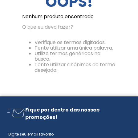
OOPS!
Nenhum produto encontrado
O que eu devo fazer?
Verifique os termos digitados.
Tente utilizar uma única palavra.
Utilize termos genéricos na
busca.
Tente utilizar sinônimos do termo
desejado.
Fique por dentro das nossas
promoções!