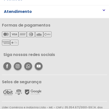
Trabalhe Conosco
Trocas e Devoluções
Atendimento
Notícias
Política de Privacidade
Nossas Lojas
Minha Conta
Formas de pagamentos
Política de Entrega
Cartão Líderzan
Meus Pedidos
Política de Reembolso
Meus Favoritos
Central de Atendimento
Siga nossas redes sociais
Selos de segurança
Líder Comércio e Indústria Ltda - ME - CNPJ: 05.054.671/0001-59 | R. dos