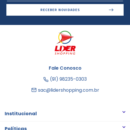
RECEBER NOVIDADES
Fale Conosco
(91) 98235-0303
sac@lidershopping.com.br
Institucional
Quem somos
Políticas