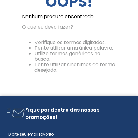
OOPS!
Nenhum produto encontrado
O que eu devo fazer?
Verifique os termos digitados.
Tente utilizar uma única palavra.
Utilize termos genéricos na
busca.
Tente utilizar sinônimos do termo
desejado.
Fique por dentro das nossas
promoções!