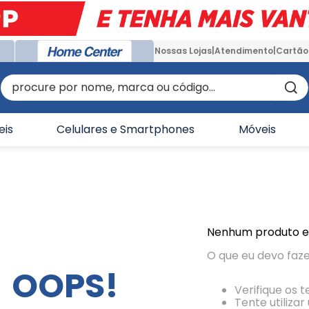
Nossas Lojas
Atendimento
Cartão
procure por nome, marca ou código...
eis
Celulares e Smartphones
Móveis
Nenhum produto 
O que eu devo faz
OOPS!
Verifique os 
Tente utiliza