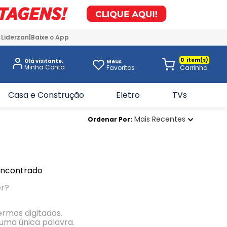
 Liderzan
Baixe o App
0
Olá visitante,
Meus
Favoritos
Casa e Construção
Eletro
TVs
Mais Recentes
Ordenar Por
encontrado
er?
termos digitados.
r uma única palavra.