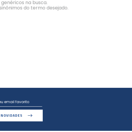
s genéricos na busca.
r sinônimos do termo desejado.
 NOVIDADES