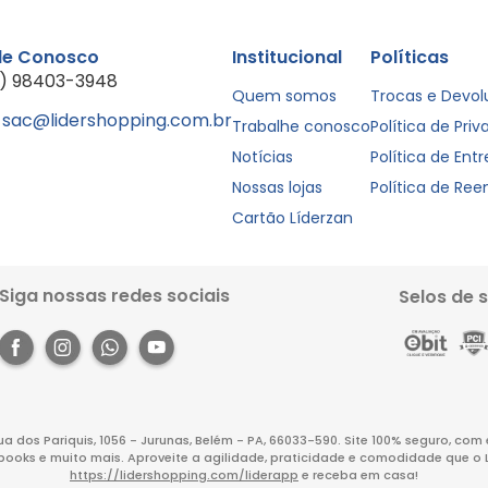
le Conosco
Institucional
Políticas
1) 98403-3948
Quem somos
Trocas e Devo
sac@lidershopping.com.br
Trabalhe conosco
Política de Pri
Notícias
Política de Ent
Nossas lojas
Política de Re
Cartão Líderzan
Siga nossas redes sociais
Selos de 
Rua dos Pariquis, 1056 - Jurunas, Belém - PA, 66033-590. Site 100% seguro, co
books e muito mais. Aproveite a agilidade, praticidade e comodidade que o 
https://lidershopping.com/liderapp
e receba em casa!