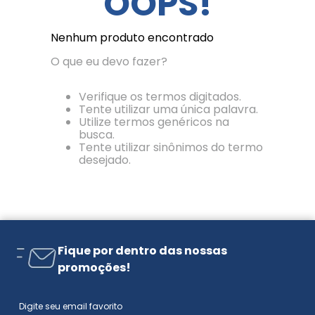
OOPS!
Nenhum produto encontrado
O que eu devo fazer?
Verifique os termos digitados.
Tente utilizar uma única palavra.
Utilize termos genéricos na
busca.
Tente utilizar sinônimos do termo
desejado.
Fique por dentro das nossas
promoções!