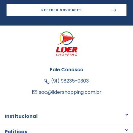
RECEBER NOVIDADES
Fale Conosco
(91) 98235-0303
sac@lidershopping.com.br
Institucional
Quem somos
Políticas