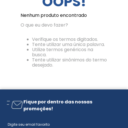
OOPS!
Nenhum produto encontrado
O que eu devo fazer?
Verifique os termos digitados.
Tente utilizar uma única palavra.
Utilize termos genéricos na
busca.
Tente utilizar sinônimos do termo
desejado.
Fique por dentro das nossas
promoções!