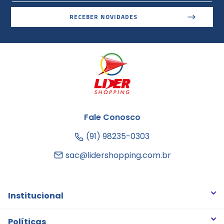
RECEBER NOVIDADES
Fale Conosco
(91) 98235-0303
sac@lidershopping.com.br
Institucional
Quem somos
Políticas