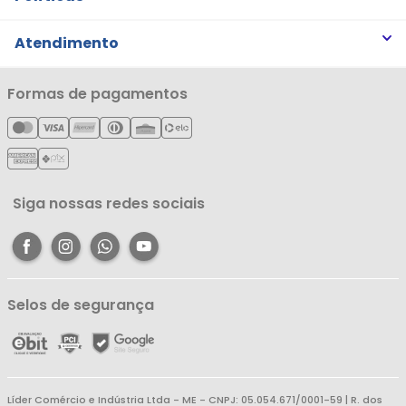
Trabalhe Conosco
Trocas e Devoluções
Atendimento
Notícias
Política de Privacidade
Nossas Lojas
Minha Conta
Formas de pagamentos
Política de Entrega
Cartão Líderzan
Meus Pedidos
Política de Reembolso
Meus Favoritos
Central de Atendimento
Siga nossas redes sociais
Selos de segurança
Líder Comércio e Indústria Ltda - ME - CNPJ: 05.054.671/0001-59 | R. dos