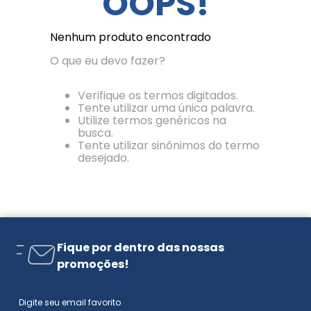
OOPS!
Nenhum produto encontrado
O que eu devo fazer?
Verifique os termos digitados.
Tente utilizar uma única palavra.
Utilize termos genéricos na
busca.
Tente utilizar sinônimos do termo
desejado.
Fique por dentro das nossas
promoções!