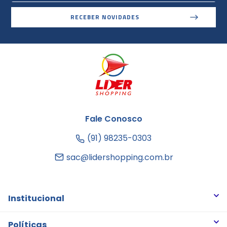
RECEBER NOVIDADES
Fale Conosco
(91) 98235-0303
sac@lidershopping.com.br
Institucional
Quem somos
Políticas