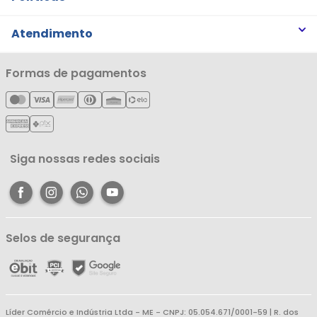
Trabalhe Conosco
Trocas e Devoluções
Atendimento
Notícias
Política de Privacidade
Nossas Lojas
Minha Conta
Formas de pagamentos
Política de Entrega
Cartão Líderzan
Meus Pedidos
Política de Reembolso
Meus Favoritos
Central de Atendimento
Siga nossas redes sociais
Selos de segurança
Líder Comércio e Indústria Ltda - ME - CNPJ: 05.054.671/0001-59 | R. dos