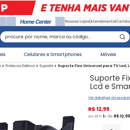
Nossas Lojas
Atendimento
Cartão
procure por nome, marca ou código...
eis
Celulares e Smartphones
Móveis
a
Protecao Eletrica
Suporte
Suporte Fixo Universal para TV Led,
Suporte Fi
Lcd e Sma
Ver detalhes do produt
R$
12
,
99
ou em
1
x de
R$
12
,
9