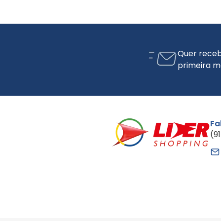
Quer receb
primeira m
Fa
(9