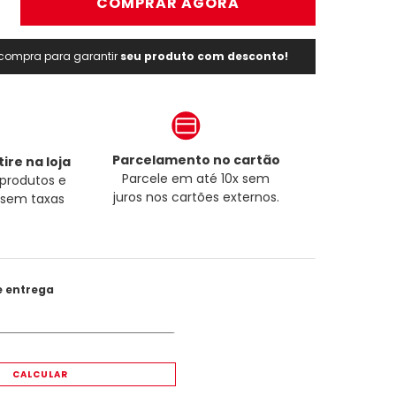
＋
COMPRAR AGORA
a compra para garantir
seu produto com desconto!
Parcelamento no cartão
ire na loja
Parcele em até 10x sem
produtos e
juros nos cartões externos.
a sem taxas