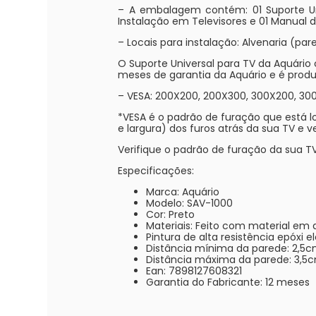
– A embalagem contém: 01 Suporte Univ
Instalação em Televisores e 01 Manual d
– Locais para instalação: Alvenaria (pare
O Suporte Universal para TV da Aquári
meses de garantia da Aquário e é produ
– VESA: 200X200, 200X300, 300X200, 
*VESA é o padrão de furação que está lo
e largura) dos furos atrás da sua TV e 
Verifique o padrão de furação da sua T
Especificações:
Marca: Aquário
Modelo: SAV-1000
Cor: Preto
Materiais: Feito com material em
Pintura de alta resistência epóxi 
Distância mínima da parede: 2,5
Distância máxima da parede: 3,5
Ean: 7898127608321
Garantia do Fabricante: 12 meses