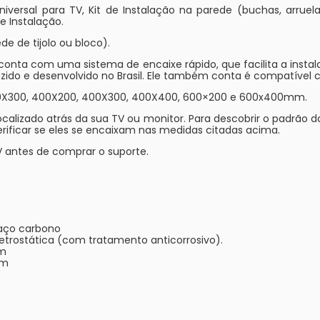
ersal para TV, Kit de Instalação na parede (buchas, arruela
e Instalação.
de de tijolo ou bloco).
o conta com uma sistema de encaixe rápido, que facilita a ins
zido e desenvolvido no Brasil. Ele também conta é compatível c
300X300, 400X200, 400X300, 400X400, 600×200 e 600x400mm.
calizado atrás da sua TV ou monitor. Para descobrir o padrão da
verificar se eles se encaixam nas medidas citadas acima.
V antes de comprar o suporte.
 aço carbono
eletrostática (com tratamento anticorrosivo).
cm
cm