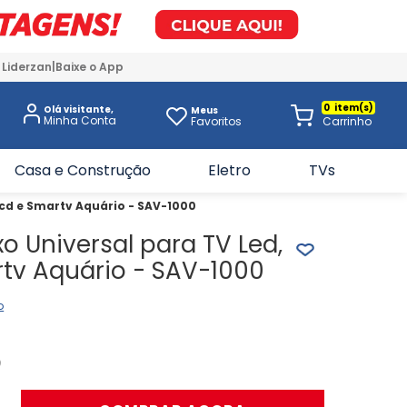
 Liderzan
Baixe o App
0
Olá visitante,
Meus
Favoritos
Casa e Construção
Eletro
TVs
 Lcd e Smartv Aquário - SAV-1000
xo Universal para TV Led,
rtv Aquário - SAV-1000
o
9