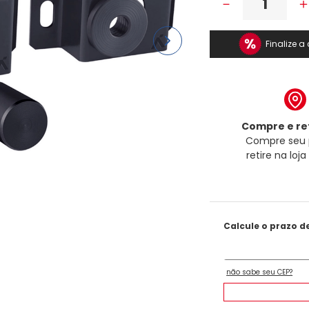
－
Finalize 
Compre e ret
Compre seu 
retire na loj