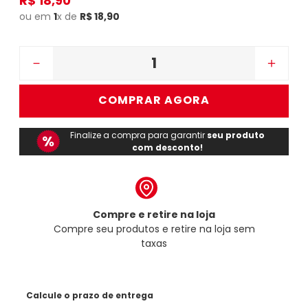
R$
18
,
90
ou em
1
x de
R$
18
,
90
－
＋
COMPRAR AGORA
Finalize a compra para garantir
seu produto
com desconto!
Compre e retire na loja
Compre seu produtos e retire na loja sem
taxas