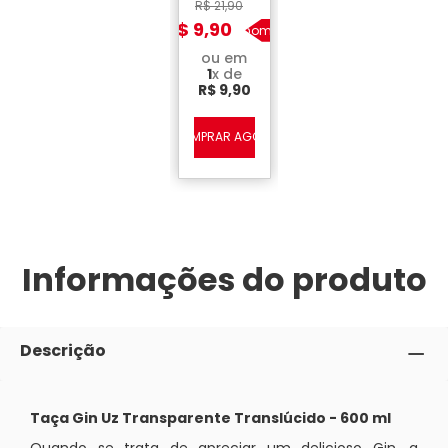
- 600 ml
R$
21
,
90
R$
9
,
90
Economize
R$
12
,
00
ou em
1
x de
R$
9
,
90
COMPRAR AGORA
Informações do produto
Descrição
Taça Gin Uz Transparente Translúcido - 600 ml
Quando se trata de apreciar um delicioso Gin, a