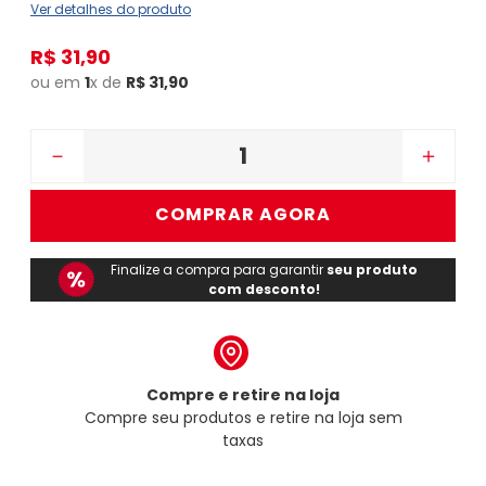
Ver detalhes do produto
R$
31
,
90
ou em
1
x de
R$
31
,
90
－
＋
COMPRAR AGORA
Finalize a compra para garantir
seu produto
com desconto!
Compre e retire na loja
Compre seu produtos e retire na loja sem
taxas