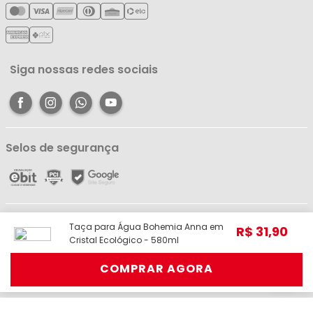
Meus Pedidos
Política de Reembolso
Meus Favoritos
Central de Atendimento
Siga nossas redes sociais
Selos de segurança
Líder Comércio e Indústria Ltda - ME - CNPJ: 05.054.671/0001-59 | R. dos
Taça para Água Bohemia Anna em
R$
31
,
90
Pariquis, 1056 - Jurunas, Belém - PA, 66033-590 | Telefone: (91) 98403-
Cristal Ecológico - 580ml
3948 © Todos os direitos reservados.
COMPRAR AGORA