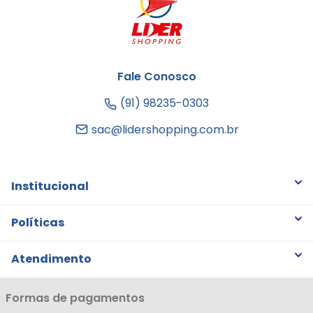
Fale Conosco
(91) 98235-0303
sac@lidershopping.com.br
Institucional
Quem somos
Políticas
Trabalhe Conosco
Trocas e Devoluções
Atendimento
Notícias
Política de Privacidade
Nossas Lojas
Minha Conta
Formas de pagamentos
Política de Entrega
Cartão Líderzan