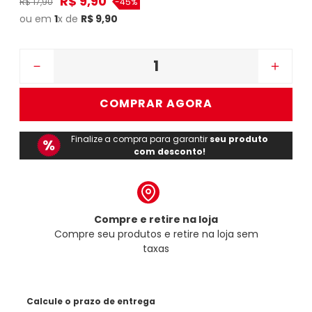
R$
9
,
90
R$
17
,
90
-
45%
ou em
1
x de
R$
9
,
90
－
＋
COMPRAR AGORA
Finalize a compra para garantir
seu produto
com desconto!
Compre e retire na loja
Compre seu produtos e retire na loja sem
taxas