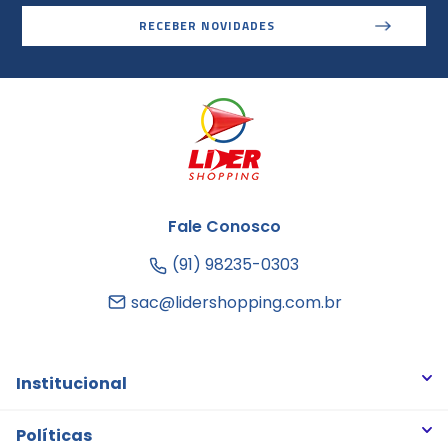
RECEBER NOVIDADES
Fale Conosco
(91) 98235-0303
sac@lidershopping.com.br
Institucional
Quem somos
Políticas