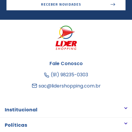
RECEBER NOVIDADES
Fale Conosco
(91) 98235-0303
sac@lidershopping.com.br
Institucional
Quem somos
Políticas