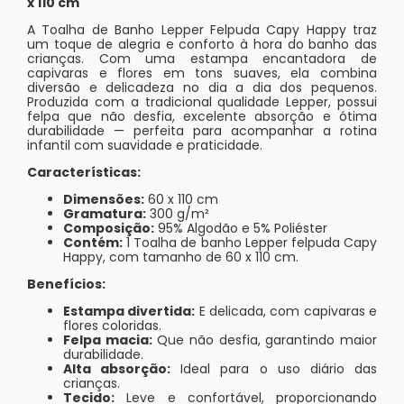
x 110 cm
A Toalha de Banho Lepper Felpuda Capy Happy traz
um toque de alegria e conforto à hora do banho das
crianças. Com uma estampa encantadora de
capivaras e flores em tons suaves, ela combina
diversão e delicadeza no dia a dia dos pequenos.
Produzida com a tradicional qualidade Lepper, possui
felpa que não desfia, excelente absorção e ótima
durabilidade — perfeita para acompanhar a rotina
infantil com suavidade e praticidade.
Características:
Dimensões:
60 x 110 cm
Gramatura:
300 g/m²
Composição:
95% Algodão e 5% Poliéster
Contém:
1 Toalha de banho Lepper felpuda Capy
Happy, com tamanho de 60 x 110 cm.
Benefícios:
Estampa divertida:
E delicada, com capivaras e
flores coloridas.
Felpa macia:
Que não desfia, garantindo maior
durabilidade.
Alta absorção:
Ideal para o uso diário das
crianças.
Tecido:
Leve e confortável, proporcionando