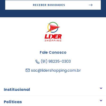
RECEBER NOVIDADES
Fale Conosco
(91) 98235-0303
sac@lidershopping.com.br
Institucional
Quem somos
Políticas