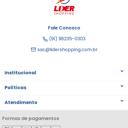
Fale Conosco
(91) 98235-0303
sac@lidershopping.com.br
Institucional
Quem somos
Políticas
Trabalhe Conosco
Trocas e Devoluções
Atendimento
Notícias
Política de Privacidade
Nossas Lojas
Minha Conta
Formas de pagamentos
Política de Entrega
Cartão Líderzan
Meus Pedidos