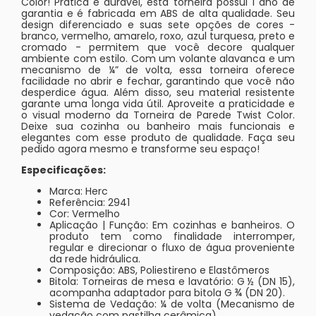
Color! Prática e durável, esta torneira possui 1 ano de
garantia e é fabricada em ABS de alta qualidade. Seu
design diferenciado e suas sete opções de cores -
branco, vermelho, amarelo, roxo, azul turquesa, preto e
cromado - permitem que você decore qualquer
ambiente com estilo. Com um volante alavanca e um
mecanismo de ¼” de volta, essa torneira oferece
facilidade no abrir e fechar, garantindo que você não
desperdice água. Além disso, seu material resistente
garante uma longa vida útil. Aproveite a praticidade e
o visual moderno da Torneira de Parede Twist Color.
Deixe sua cozinha ou banheiro mais funcionais e
elegantes com esse produto de qualidade. Faça seu
pedido agora mesmo e transforme seu espaço!
Especificações:
Marca: Herc
Referência: 2941
Cor: Vermelho
Aplicação | Função: Em cozinhas e banheiros. O
produto tem como finalidade interromper,
regular e direcionar o fluxo de água proveniente
da rede hidráulica.
Composição: ABS, Poliestireno e Elastômeros
Bitola: Torneiras de mesa e lavatório: G ½ (DN 15),
acompanha adaptador para bitola G ¾ (DN 20).
Sistema de Vedação: ¼ de volta (Mecanismo de
vedação com pastilha cerâmica).