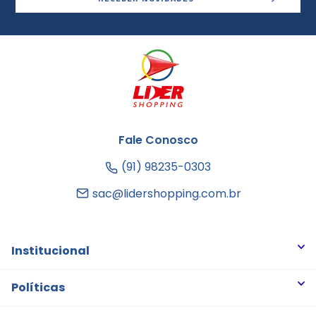
Fale Conosco
(91) 98235-0303
sac@lidershopping.com.br
Institucional
Quem somos
Políticas
Trabalhe Conosco