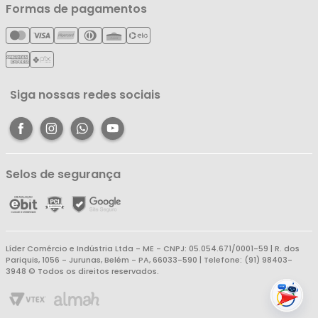
Minha Conta
Formas de pagamentos
Política de Entrega
Cartão Líderzan
Meus Pedidos
Política de Reembolso
Meus Favoritos
Central de Atendimento
Siga nossas redes sociais
Selos de segurança
Líder Comércio e Indústria Ltda - ME - CNPJ: 05.054.671/0001-59 | R. dos
Pariquis, 1056 - Jurunas, Belém - PA, 66033-590 | Telefone: (91) 98403-
3948 © Todos os direitos reservados.