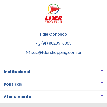
Fale Conosco
(91) 98235-0303
sac@lidershopping.com.br
Institucional
Quem somos
Políticas
Trabalhe Conosco
Trocas e Devoluções
Atendimento
Notícias
Política de Privacidade
Nossas Lojas