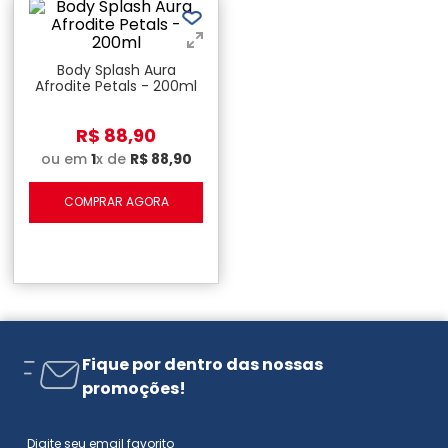
Body Splash Aura
Afrodite Petals - 200ml
R$
88
,
90
ou em
1
x de
R$
88
,
90
COMPRAR AGORA
Fique por dentro das nossas
promoções!