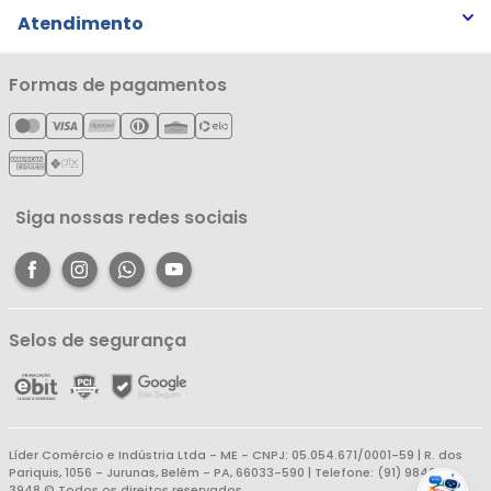
Trocas e Devoluções
Atendimento
Notícias
Política de Privacidade
Nossas Lojas
Minha Conta
Formas de pagamentos
Política de Entrega
Cartão Líderzan
Meus Pedidos
Política de Reembolso
Meus Favoritos
Central de Atendimento
Siga nossas redes sociais
Selos de segurança
Líder Comércio e Indústria Ltda - ME - CNPJ: 05.054.671/0001-59 | R. dos
Pariquis, 1056 - Jurunas, Belém - PA, 66033-590 | Telefone: (91) 98403-
3948 © Todos os direitos reservados.