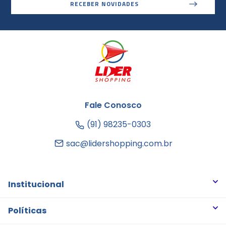
RECEBER NOVIDADES
Fale Conosco
(91) 98235-0303
sac@lidershopping.com.br
Institucional
Quem somos
Políticas
Trabalhe Conosco