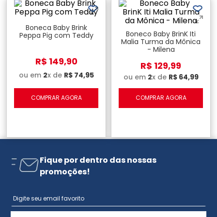
Boneca Baby Brink
Boneco Baby BrinK Iti
Peppa Pig com Teddy
Malia Turma da Mônica
- Milena
R$
149
,
90
R$
129
,
99
ou em
2
x de
R$
74
,
95
ou em
2
x de
R$
64
,
99
COMPRAR AGORA
COMPRAR AGORA
Fique por dentro das nossas
promoções!