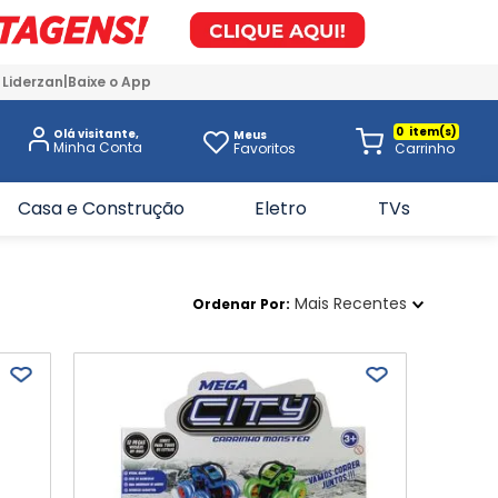
 Liderzan
Baixe o App
0
Olá visitante,
Meus
Favoritos
Casa e Construção
Eletro
TVs
Mais Recentes
Ordenar Por