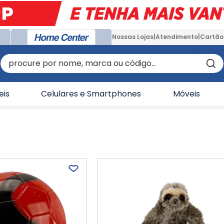
Nossas Lojas
Atendimento
Cartão
procure por nome, marca ou código...
eis
Celulares e Smartphones
Móveis