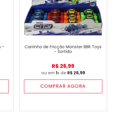
s -
Carrinho de Fricção Monster BBR Toys
- Sortido
R$
26
,
99
ou em
1
x de
R$
26
,
99
COMPRAR AGORA