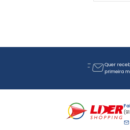
Quer receb
primeira m
Fa
(9