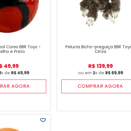
bol Cores BBR Toys -
Pelucia Bicho-preguiça BBR Toy
elho e Preto
Cinza
$
49
,
99
R$
139
,
99
1
x de
R$
49
,
99
ou em
2
x de
R$
69
,
99
RAR AGORA
COMPRAR AGORA