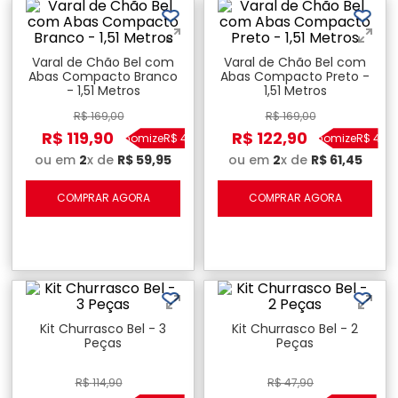
Varal de Chão Bel com
Varal de Chão Bel com
Abas Compacto Branco
Abas Compacto Preto -
- 1,51 Metros
1,51 Metros
R$
169
,
00
R$
169
,
00
R$
119
,
90
R$
122
,
90
Economize
R$
49
,
10
Economize
R$
46
,
1
ou em
2
x de
R$
59
,
95
ou em
2
x de
R$
61
,
45
COMPRAR AGORA
COMPRAR AGORA
Kit Churrasco Bel - 3
Kit Churrasco Bel - 2
Peças
Peças
R$
114
,
90
R$
47
,
90