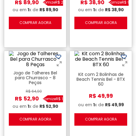
R$
89
,
90
R$
38
,
90
Economize
R$
25
,
00
Economize
R$
9
,
00
ou em
1
x de
R$
89
,
90
ou em
1
x de
R$
38
,
90
COMPRAR AGORA
COMPRAR AGORA
Jogo de Talheres Bel
Kit com 2 Bolinhas de
para Churrasco - 8
Beach Tennis Bel - BTX
Peças
60
R$
64
,
90
R$
49
,
99
R$
52
,
90
Economize
R$
12
,
00
ou em
1
x de
R$
49
,
99
ou em
1
x de
R$
52
,
90
COMPRAR AGORA
COMPRAR AGORA