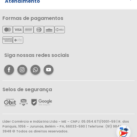
Trocas e Devoluções
Atendimento
Notícias
Política de Privacidade
Nossas Lojas
Minha Conta
Formas de pagamentos
Política de Entrega
Cartão Líderzan
Meus Pedidos
Política de Reembolso
Meus Favoritos
Central de Atendimento
Siga nossas redes sociais
Selos de segurança
Líder Comércio e Indústria Ltda - ME - CNPJ: 05.054.671/0001-59 | R. dos
Pariquis, 1056 - Jurunas, Belém - PA, 66033-590 | Telefone: (91) 98403-
3948 © Todos os direitos reservados.