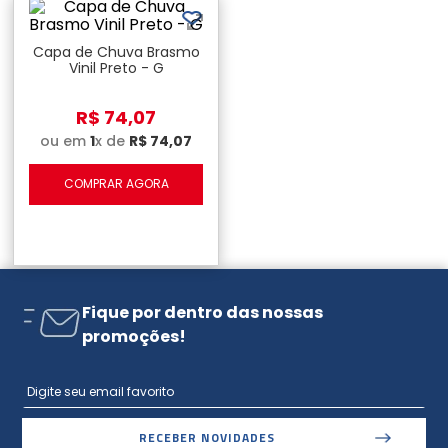
Capa de Chuva Brasmo
Vinil Preto - G
R$
74
,
07
ou em
1
x de
R$
74
,
07
COMPRAR AGORA
Fique por dentro das nossas
promoções!
RECEBER NOVIDADES