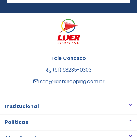
Fale Conosco
(91) 98235-0303
sac@lidershopping.com.br
Institucional
Quem somos
Políticas
Trabalhe Conosco