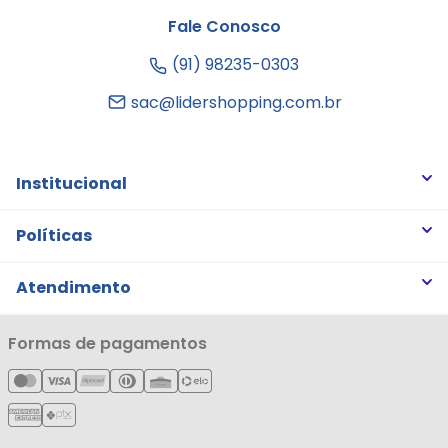
Fale Conosco
(91) 98235-0303
sac@lidershopping.com.br
Institucional
Quem somos
Políticas
Trabalhe Conosco
Trocas e Devoluções
Atendimento
Notícias
Política de Privacidade
Nossas Lojas
Minha Conta
Formas de pagamentos
Política de Entrega
Cartão Líderzan
Meus Pedidos
Política de Reembolso
Meus Favoritos
Central de Atendimento