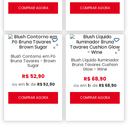
COMPRAR AGORA
COMPRAR AGORA
Blush Contorno em Pó
Blush Líquido Iluminador
Bruna Tavares - Brown
Bruna Tavares Cushion
Sugar
Glow - Wine
R$
52
,
90
R$
68
,
90
ou em
1
x de
R$
52
,
90
ou em
1
x de
R$
68
,
90
COMPRAR AGORA
COMPRAR AGORA