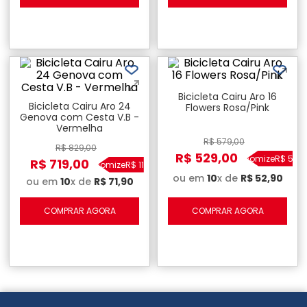
Bicicleta Cairu Aro 16
Bicicleta Cairu Aro 24
Flowers Rosa/Pink
Genova com Cesta V.B -
Vermelha
R$
579
,
00
R$
829
,
00
R$
529
,
00
Economize
R$
50
,
0
R$
719
,
00
Economize
R$
110
,
00
ou em
10
x de
R$
52
,
90
ou em
10
x de
R$
71
,
90
COMPRAR AGORA
COMPRAR AGORA