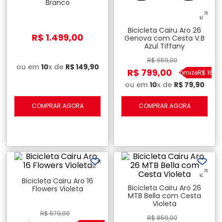
Branco
Bicicleta Cairu Aro 26
R$
1
.
499
,
00
Genova com Cesta V.B
Azul Tiffany
R$
959
,
00
ou em
10
x de
R$
149
,
90
R$
799
,
00
Economize
R$
160
,
0
ou em
10
x de
R$
79
,
90
COMPRAR AGORA
COMPRAR AGORA
Bicicleta Cairu Aro 16
Bicicleta Cairu Aro 26
Flowers Violeta
MTB Bella com Cesta
Violeta
R$
579
,
00
R$
859
,
00