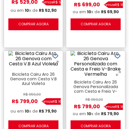
R$
529
,
00
Economize
R$
50
,
00
R$
699
,
00
Economize
R$
160
,
0
ou em
10
x de
R$
52
,
90
ou em
10
x de
R$
69
,
90
COMPRAR AGORA
COMPRAR AGORA
Bicicleta Cairu Aro 26
Genova com Cesta V.B
Bicicleta Cairu Aro 26
Azul Violeta
Genova Personalizada
com Cesta e Freio V-
R$
959
,
00
Brake Vermelha
R$
959
,
00
R$
799
,
00
Economize
R$
160
,
00
R$
799
,
00
Economize
R$
160
,
0
ou em
10
x de
R$
79
,
90
ou em
10
x de
R$
79
,
90
COMPRAR AGORA
COMPRAR AGORA