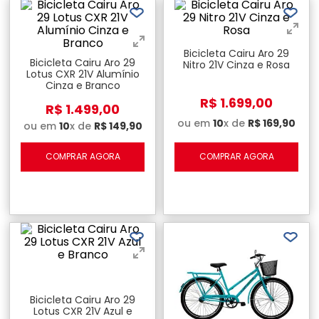
Bicicleta Cairu Aro 29
Bicicleta Cairu Aro 29
Nitro 21V Cinza e Rosa
Lotus CXR 21V Alumínio
Cinza e Branco
R$
1
.
699
,
00
R$
1
.
499
,
00
ou em
10
x de
R$
169
,
90
ou em
10
x de
R$
149
,
90
COMPRAR AGORA
COMPRAR AGORA
Bicicleta Cairu Aro 29
Lotus CXR 21V Azul e