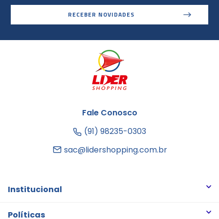
RECEBER NOVIDADES
Fale Conosco
(91) 98235-0303
sac@lidershopping.com.br
Institucional
Quem somos
Políticas