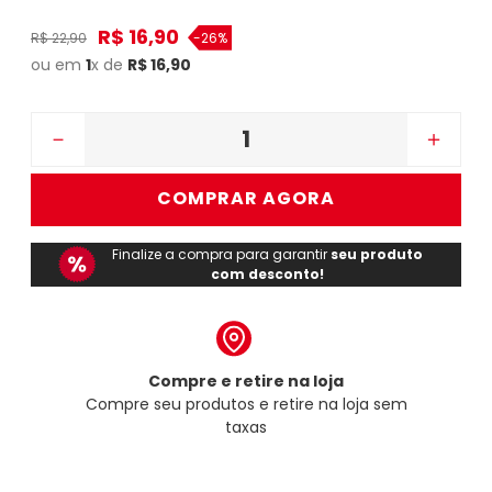
R$
16
,
90
R$
22
,
90
-
26%
ou em
1
x de
R$
16
,
90
－
＋
COMPRAR AGORA
Finalize a compra para garantir
seu produto
com desconto!
Compre e retire na loja
Compre seu produtos e retire na loja sem
taxas