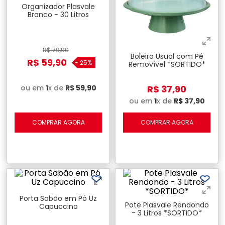
Organizador Plasvale
Branco - 30 Litros
R$
79
,
90
Boleira Usual com Pé
R$
59
,
90
-
25%
Removível *SORTIDO*
R$
37
,
90
ou em
1
x de
R$
59
,
90
ou em
1
x de
R$
37
,
90
COMPRAR AGORA
COMPRAR AGORA
Porta Sabão em Pó Uz
Pote Plasvale Rendondo
Capuccino
- 3 Litros *SORTIDO*