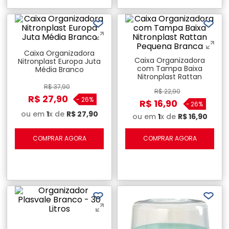
Caixa Organizadora
Caixa Organizadora
Nitronplast Europa Juta
com Tampa Baixa
Média Branco
Nitronplast Rattan
Pequena Branca
R$
37
,
90
R$
22
,
90
R$
27
,
90
-
26%
R$
16
,
90
-
26%
ou em
1
x de
R$
27
,
90
ou em
1
x de
R$
16
,
90
COMPRAR AGORA
COMPRAR AGORA