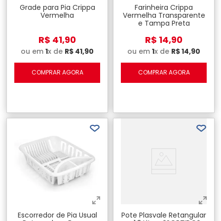
Grade para Pia Crippa
Farinheira Crippa
Vermelha
Vermelha Transparente
e Tampa Preta
R$
41
,
90
R$
14
,
90
ou em
1
x de
R$
41
,
90
ou em
1
x de
R$
14
,
90
COMPRAR AGORA
COMPRAR AGORA
Escorredor de Pia Usual
Pote Plasvale Retangular