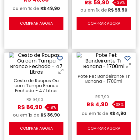
R$
59
,
90
-
29%
ou em
1
x de
R$
49
,
90
ou em
1
x de
R$
59
,
90
COMPRAR AGORA
COMPRAR AGORA
Pote Pet Bandeirante Tr
Cesto de Roupas Ou
Banana - 1700ml
com Tampa Branco
Fechado - 47 Litros
R$
7
,
90
R$
94
,
90
R$
4
,
90
-
38%
R$
86
,
90
-
8%
ou em
1
x de
R$
4
,
90
ou em
1
x de
R$
86
,
90
COMPRAR AGORA
COMPRAR AGORA