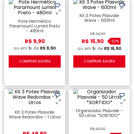
Kit 3 Potes Plasvale
Wave - 600ml
Pote Hermético
Paramount Lumini Preto
- 480ml
R$
34
,
90
R$
9
,
90
R$
16
,
90
-
52%
ou em
1
x de
R$
9
,
90
ou em
1
x de
R$
16
,
90
COMPRAR AGORA
COMPRAR AGORA
Organizador Plasvale -
Kit 3 Potes Plasvale
50 Litros *SORTIDO*
Wave Redondos - 1 Litros
R$
83
,
90
R$
49
,
90