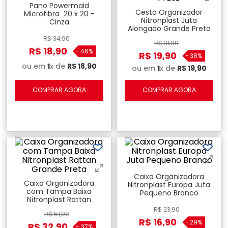
Pano Powermaid
Cesto Organizador
Microfibra 20 x 20 -
Nitronplast Juta
Cinza
Alongado Grande Preto
R$
34
,
90
R$
31
,
90
R$
18
,
90
-
46%
R$
19
,
90
-
38%
ou em
1
x de
R$
18
,
90
ou em
1
x de
R$
19
,
90
COMPRAR AGORA
COMPRAR AGORA
Caixa Organizadora
Caixa Organizadora
Nitronplast Europa Juta
com Tampa Baixa
Pequeno Branco
Nitronplast Rattan
Grande Preta
R$
23
,
90
R$
51
,
90
R$
16
,
90
-
29%
R$
32
,
90
-
37%