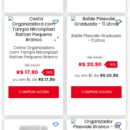
Balde Plasvale Graduado
- 11 Litros
Cesta Organizadora
com Tampa Nitronplast
Rattan Pequeno Branco
R$
24
,
90
R$
20
,
90
-
16%
R$
24
,
90
R$
17
,
90
-
28%
ou em
1
x de
R$
20
,
90
ou em
1
x de
R$
17
,
90
COMPRAR AGORA
COMPRAR AGORA