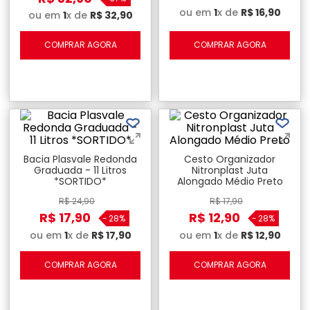
ou em
1
x de
R$
16
,
90
ou em
1
x de
R$
32
,
90
COMPRAR AGORA
COMPRAR AGORA
Bacia Plasvale Redonda
Cesto Organizador
Graduada - 11 Litros
Nitronplast Juta
*SORTIDO*
Alongado Médio Preto
R$
24
,
90
R$
17
,
90
R$
17
,
90
R$
12
,
90
-
28%
-
28%
ou em
1
x de
R$
17
,
90
ou em
1
x de
R$
12
,
90
COMPRAR AGORA
COMPRAR AGORA