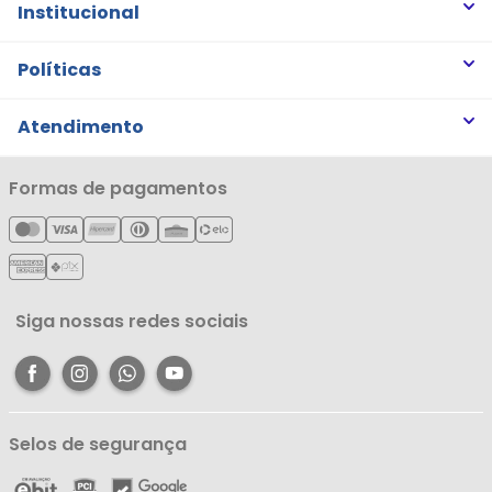
Institucional
Quem somos
Políticas
Trabalhe Conosco
Trocas e Devoluções
Atendimento
Notícias
Política de Privacidade
Nossas Lojas
Minha Conta
Formas de pagamentos
Política de Entrega
Cartão Líderzan
Meus Pedidos
Política de Reembolso
Meus Favoritos
Central de Atendimento
Siga nossas redes sociais
Selos de segurança