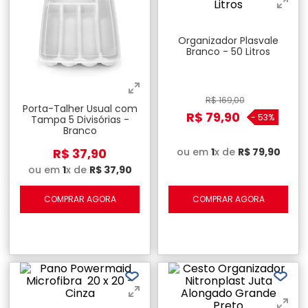
Organizador Plasvale
Branco - 50 Litros
R$
169
,
00
Porta-Talher Usual com
R$
79
,
90
-
53%
Tampa 5 Divisórias -
Branco
R$
37
,
90
ou em
1
x de
R$
79
,
90
ou em
1
x de
R$
37
,
90
COMPRAR AGORA
COMPRAR AGORA