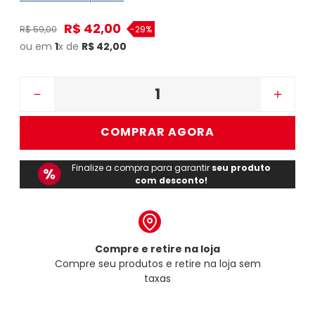
R$
42
,
00
R$
59
,
00
-
29%
ou em
1
x de
R$
42
,
00
－
＋
COMPRAR AGORA
Finalize a compra para garantir
seu produto
com desconto!
Compre e retire na loja
Compre seu produtos e retire na loja sem
taxas