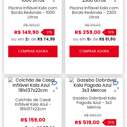
Piscina Inflável Kala com
Piscina Inflável Kala com
Borda Redonda - 1000
Borda Redonda - 2300
Litros
Litros
R$
189
,
00
R$
319
,
00
R$
149
,
90
R$
259
,
00
-
21%
-
19%
ou em
2
x de
R$
74
,
95
ou em
5
x de
R$
51
,
80
COMPRAR AGORA
COMPRAR AGORA
Gazebo Dobrável Kala
Colchão de Casal
Pagoda Azul - 3x3
Inflável Kala Azul -
Metros
191x137x22cm
R$
689
,
00
R$
159
,
00
R$
519
,
00
-
25%