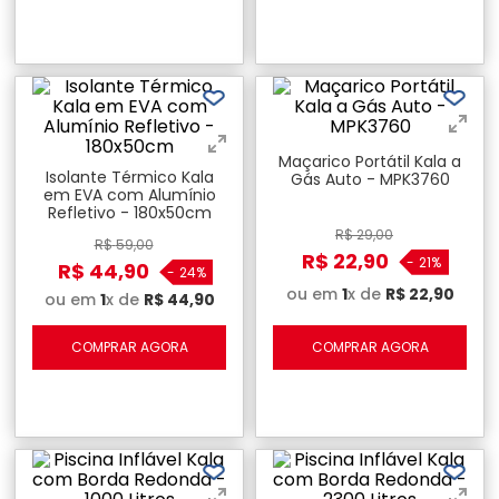
Maçarico Portátil Kala a
Isolante Térmico Kala
Gás Auto - MPK3760
em EVA com Alumínio
Refletivo - 180x50cm
R$
29
,
00
R$
59
,
00
R$
22
,
90
-
21%
R$
44
,
90
-
24%
ou em
1
x de
R$
22
,
90
ou em
1
x de
R$
44
,
90
COMPRAR AGORA
COMPRAR AGORA