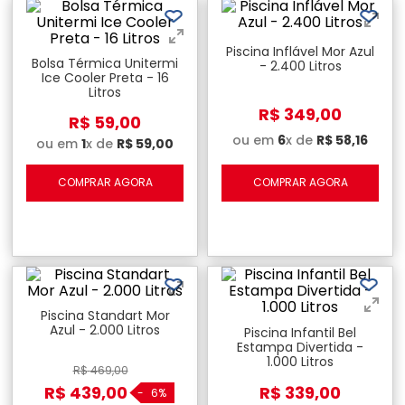
Piscina Inflável Mor Azul
Bolsa Térmica Unitermi
- 2.400 Litros
Ice Cooler Preta - 16
Litros
R$
349
,
00
R$
59
,
00
ou em
6
x de
R$
58
,
16
ou em
1
x de
R$
59
,
00
COMPRAR AGORA
COMPRAR AGORA
Piscina Standart Mor
Azul - 2.000 Litros
Piscina Infantil Bel
Estampa Divertida -
1.000 Litros
R$
469
,
00
R$
439
,
00
R$
339
,
00
-
6%