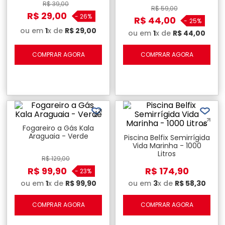
R$
39
,
00
R$
59
,
00
R$
29
,
00
-
26%
R$
44
,
00
-
25%
ou em
1
x de
R$
29
,
00
ou em
1
x de
R$
44
,
00
COMPRAR AGORA
COMPRAR AGORA
Fogareiro a Gás Kala
Araguaia - Verde
Piscina Belfix Semirrígida
Vida Marinha - 1000
Litros
R$
129
,
00
R$
99
,
90
R$
174
,
90
-
23%
ou em
3
x de
R$
58
,
30
ou em
1
x de
R$
99
,
90
COMPRAR AGORA
COMPRAR AGORA