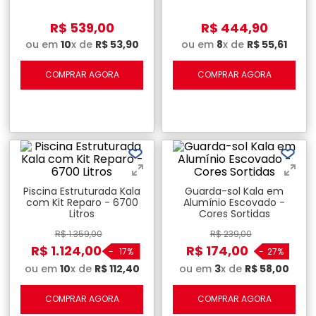
R$
539
,
00
R$
444
,
90
ou em
10
x de
R$
53
,
90
ou em
8
x de
R$
55
,
61
COMPRAR AGORA
COMPRAR AGORA
Piscina Estruturada Kala
Guarda-sol Kala em
com Kit Reparo - 6700
Alumínio Escovado -
Litros
Cores Sortidas
R$
1
.
359
,
00
R$
239
,
00
R$
1
.
124
,
00
R$
174
,
00
-
17%
-
27%
ou em
10
x de
R$
112
,
40
ou em
3
x de
R$
58
,
00
COMPRAR AGORA
COMPRAR AGORA