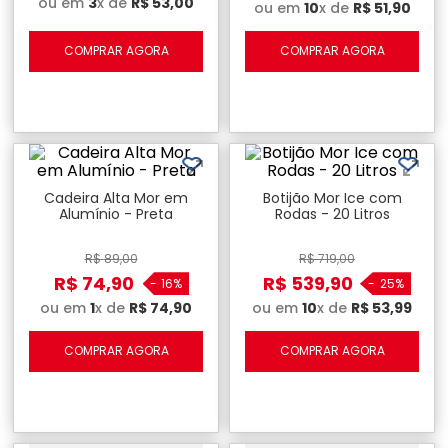
ou em
3
x de
R$
53
,
00
ou em
10
x de
R$
51
,
90
COMPRAR AGORA
COMPRAR AGORA
Cadeira Alta Mor em
Botijão Mor Ice com
Alumínio - Preta
Rodas - 20 Litros
R$
89
,
00
R$
719
,
00
R$
74
,
90
R$
539
,
90
-
16%
-
25%
ou em
1
x de
R$
74
,
90
ou em
10
x de
R$
53
,
99
COMPRAR AGORA
COMPRAR AGORA