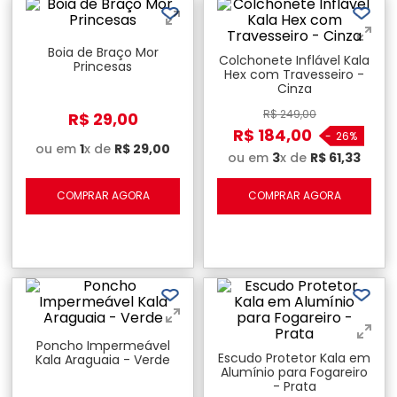
Boia de Braço Mor
Colchonete Inflável Kala
Princesas
Hex com Travesseiro -
Cinza
R$
249
,
00
R$
29
,
00
R$
184
,
00
-
26%
ou em
1
x de
R$
29
,
00
ou em
3
x de
R$
61
,
33
COMPRAR AGORA
COMPRAR AGORA
Poncho Impermeável
Escudo Protetor Kala em
Kala Araguaia - Verde
Alumínio para Fogareiro
- Prata