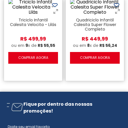
Triciclo Infantil
Quadriciclo Infantil
Calesita Velocita - Lilás
Calesita Super Flower
Completo
R$
499
,
99
R$
449
,
99
ou em
9
x de
R$
55
,
55
ou em
8
x de
R$
56
,
24
COMPRAR AGORA
COMPRAR AGORA
Fique por dentro das nossas
promoções!