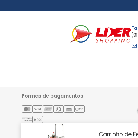
Fa
(9
Formas de pagamentos
Carrinho de F
Lider Comércio e Indústria Ltda - CNPJ: 05.054.671/0001-59 | 