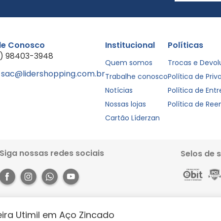
le Conosco
Institucional
Políticas
1) 98403-3948
Quem somos
Trocas e Devo
sac@lidershopping.com.br
Trabalhe conosco
Política de Pri
Notícias
Política de Ent
Nossas lojas
Política de Re
Cartão Líderzan
Siga nossas redes sociais
Selos de 
eira Utimil em Aço Zincado
Rua dos Pariquis, 1056 - Jurunas, Belém - PA, 66033-590. Site 100% seguro, co