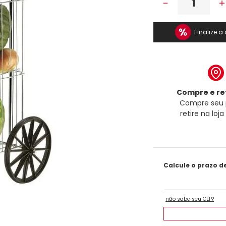
－
Finalize 
Compre e ret
Compre seu 
retire na loj