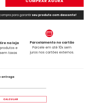
＋
COMPRAR AGORA
a compra para garantir
seu produto com desconto!
Parcelamento no cartão
ire na loja
Parcele em até 10x sem
produtos e
juros nos cartões externos.
a sem taxas