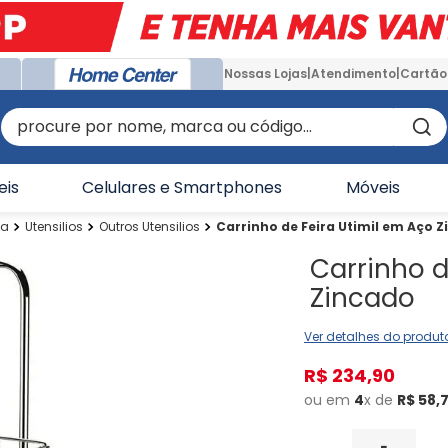
Nossas Lojas
Atendimento
Cartão
procure por nome, marca ou código...
eis
Celulares e Smartphones
Móveis
ha
Utensilios
Outros Utensilios
Carrinho de Feira Utimil em Aço 
Carrinho d
Zincado
Ver detalhes do produt
R$
234
,
90
ou em
4
x de
R$
58
,