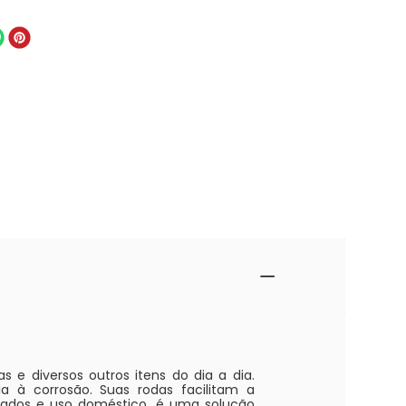
s e diversos outros itens do dia a dia.
ia à corrosão. Suas rodas facilitam a
rcados e uso doméstico, é uma solução