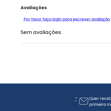
Avaliações
Por favor faça login para escrever avaliação
Sem avaliações.
Quer receb
primeira m