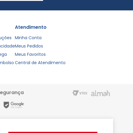
Atendimento
luções
Minha Conta
vacidade
Meus Pedidos
rega
Meus Favoritos
embolso
Central de Atendimento
segurança
m entrega rápida e condições especiais para o Cartão Liderzan.