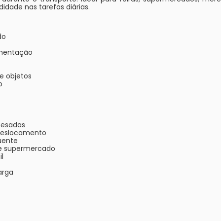
dade nas tarefas diárias.
do
imentação
e objetos
o
 pesadas
 deslocamento
quente
a e supermercado
il
arga