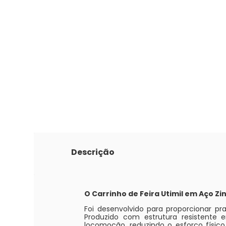
Descrição
O Carrinho de Feira Utimil em Aço Z
Foi desenvolvido para proporcionar pra
Produzido com estrutura resistente e
locomoção, reduzindo o esforço físic