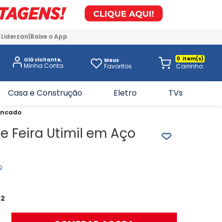
 Liderzan
Baixe o App
0
Olá visitante,
Meus
Favoritos
Casa e Construção
Eletro
TVs
Zincado
e Feira Utimil em Aço
o
72