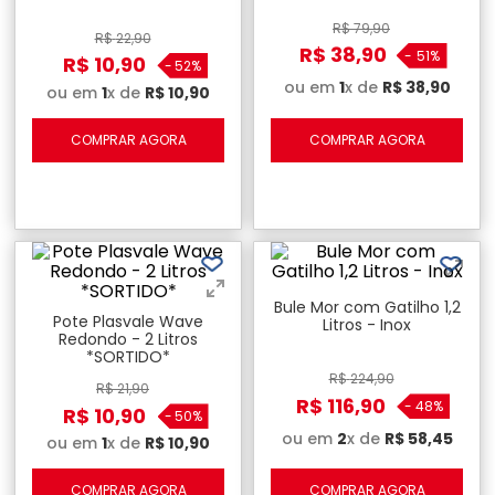
R$
79
,
90
R$
22
,
90
R$
38
,
90
-
51%
R$
10
,
90
-
52%
ou em
1
x de
R$
38
,
90
ou em
1
x de
R$
10
,
90
COMPRAR AGORA
COMPRAR AGORA
Bule Mor com Gatilho 1,2
Pote Plasvale Wave
Litros - Inox
Redondo - 2 Litros
*SORTIDO*
R$
224
,
90
R$
21
,
90
R$
116
,
90
-
48%
R$
10
,
90
-
50%
ou em
2
x de
R$
58
,
45
ou em
1
x de
R$
10
,
90
COMPRAR AGORA
COMPRAR AGORA