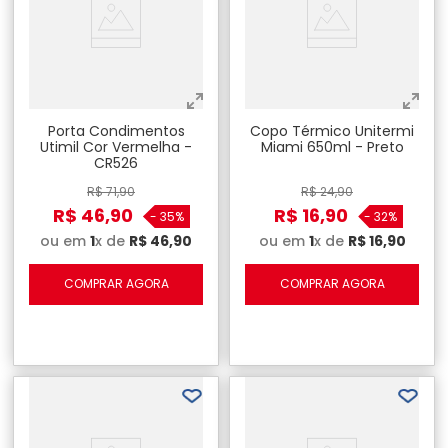
Porta Condimentos
Copo Térmico Unitermi
Utimil Cor Vermelha -
Miami 650ml - Preto
CR526
R$
71
,
90
R$
24
,
90
R$
46
,
90
R$
16
,
90
-
35%
-
32%
ou em
1
x de
R$
46
,
90
ou em
1
x de
R$
16
,
90
COMPRAR AGORA
COMPRAR AGORA