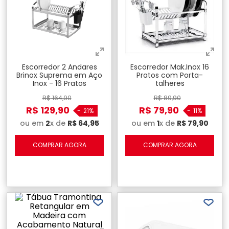
Escorredor 2 Andares
Escorredor Mak.Inox 16
Brinox Suprema em Aço
Pratos com Porta-
Inox - 16 Pratos
talheres
R$
164
,
90
R$
89
,
90
R$
129
,
90
R$
79
,
90
-
21%
-
11%
ou em
2
x de
R$
64
,
95
ou em
1
x de
R$
79
,
90
COMPRAR AGORA
COMPRAR AGORA