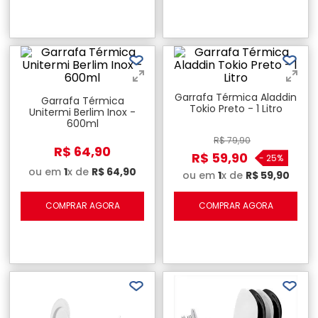
Garrafa Térmica Aladdin
Garrafa Térmica
Tokio Preto - 1 Litro
Unitermi Berlim Inox -
600ml
R$
79
,
90
R$
64
,
90
R$
59
,
90
-
25%
ou em
1
x de
R$
64
,
90
ou em
1
x de
R$
59
,
90
COMPRAR AGORA
COMPRAR AGORA