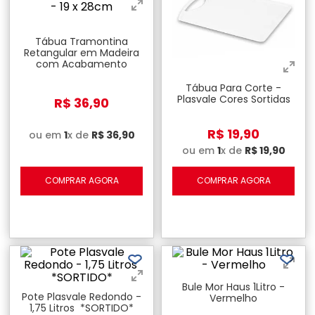
Tábua Tramontina
Retangular em Madeira
com Acabamento
Natural - 19 x 28cm
Tábua Para Corte -
Plasvale Cores Sortidas
R$
36
,
90
R$
19
,
90
ou em
1
x de
R$
36
,
90
ou em
1
x de
R$
19
,
90
COMPRAR AGORA
COMPRAR AGORA
Bule Mor Haus 1Litro -
Pote Plasvale Redondo -
Vermelho
1,75 Litros *SORTIDO*