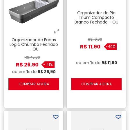
Organizador de Pia
Trium Compacto
Branco Fechado - OU
Organizador de Facas
R$
19
,
90
Logic Chumbo Fechado
R$
11
,
90
-
40%
- OU
R$
45
,
90
ou em
1
x de
R$
11
,
90
R$
26
,
90
-
41%
ou em
1
x de
R$
26
,
90
COMPRAR AGORA
COMPRAR AGORA