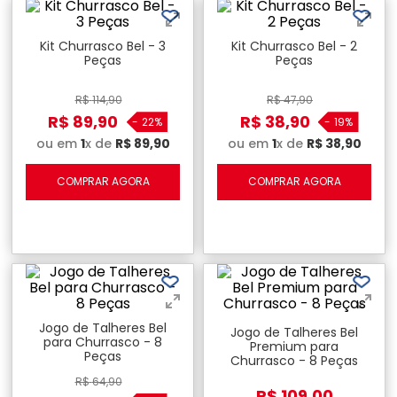
Kit Churrasco Bel - 3
Kit Churrasco Bel - 2
Peças
Peças
R$
114
,
90
R$
47
,
90
R$
89
,
90
R$
38
,
90
-
22%
-
19%
ou em
1
x de
R$
89
,
90
ou em
1
x de
R$
38
,
90
COMPRAR AGORA
COMPRAR AGORA
Jogo de Talheres Bel
Jogo de Talheres Bel
para Churrasco - 8
Premium para
Peças
Churrasco - 8 Peças
R$
64
,
90
R$
109
,
00