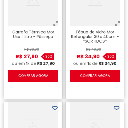
Garrafa Térmica Mor
Tábua de Vidro Mor
Use 1 Litro - Pêssego
Retangular 30 x 40cm -
*SORTIDOS*
R$
39
,
90
R$
49
,
90
R$
27
,
90
R$
34
,
90
-
30%
-
30%
ou em
1
x de
R$
27
,
90
ou em
1
x de
R$
34
,
90
COMPRAR AGORA
COMPRAR AGORA