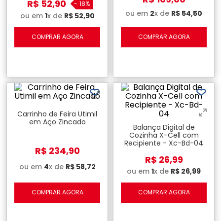
R$
52
,
90
-
18%
ou em
2
x de
R$
54
,
50
ou em
1
x de
R$
52
,
90
COMPRAR AGORA
COMPRAR AGORA
Carrinho de Feira Utimil
em Aço Zincado
Balança Digital de
Cozinha X-Cell com
Recipiente - Xc-Bd-04
R$
234
,
90
R$
26
,
99
ou em
4
x de
R$
58
,
72
ou em
1
x de
R$
26
,
99
COMPRAR AGORA
COMPRAR AGORA