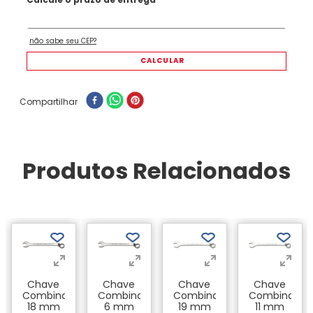
Compartilhar
Produtos Relacionados
a
Chave
Chave
Chave
Chave
Combinada
Combinada
Combinada
Combinada
a
18 mm
6 mm
19 mm
11 mm