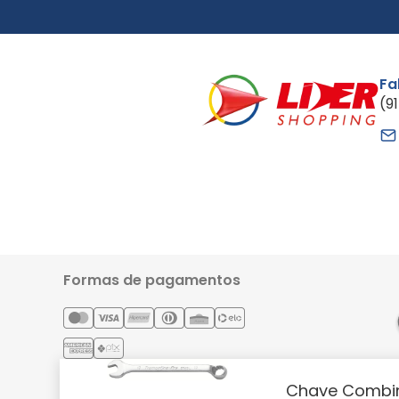
Fa
(9
Formas de pagamentos
Chave Combin
Lider Comércio e Indústria Ltda - CNPJ: 05.054.671/0001-59 | 