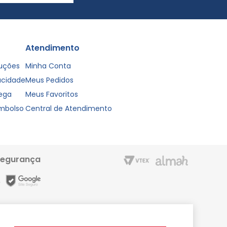
Atendimento
luções
Minha Conta
vacidade
Meus Pedidos
rega
Meus Favoritos
embolso
Central de Atendimento
segurança
m entrega rápida e condições especiais para o Cartão Liderzan.