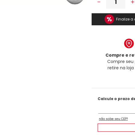
－
Finalize 
Compre e ret
Compre seu 
retire na loj