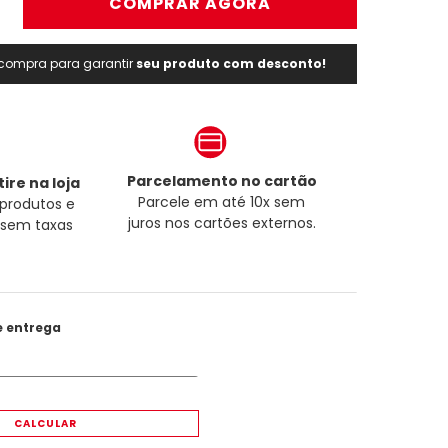
＋
COMPRAR AGORA
a compra para garantir
seu produto com desconto!
Parcelamento no cartão
ire na loja
Parcele em até 10x sem
produtos e
juros nos cartões externos.
a sem taxas