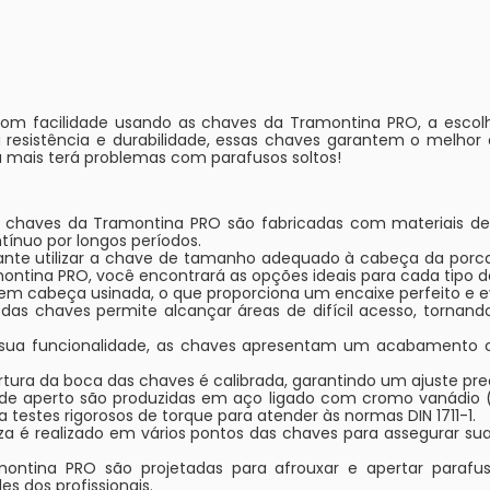
om facilidade usando as chaves da Tramontina PRO, a escolha 
 resistência e durabilidade, essas chaves garantem o melh
 mais terá problemas com parafusos soltos!
 As chaves da Tramontina PRO são fabricadas com materiais d
ntínuo por longos períodos.
nte utilizar a chave de tamanho adequado à cabeça da porca 
ntina PRO, você encontrará as opções ideais para cada tipo de
m cabeça usinada, o que proporciona um encaixe perfeito e ev
as chaves permite alcançar áreas de difícil acesso, tornando
a funcionalidade, as chaves apresentam um acabamento cr
rtura da boca das chaves é calibrada, garantindo um ajuste pre
 de aperto são produzidas em aço ligado com cromo vanádio (C
a testes rigorosos de torque para atender às normas DIN 1711-1.
za é realizado em vários pontos das chaves para assegurar sua
amontina PRO são projetadas para afrouxar e apertar parafu
s dos profissionais.