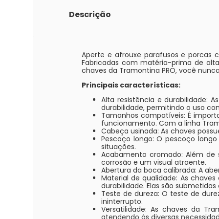
Descrição
Aperte e afrouxe parafusos e porcas c
Fabricadas com matéria-prima de alta
chaves da Tramontina PRO, você nunca
Principais características:
Alta resistência e durabilidade:
durabilidade, permitindo o uso co
Tamanhos compatíveis: É importa
funcionamento. Com a linha Tramo
Cabeça usinada: As chaves possue
Pescoço longo: O pescoço longo d
situações.
Acabamento cromado: Além de su
corrosão e um visual atraente.
Abertura da boca calibrada: A abe
Material de qualidade: As chaves
durabilidade. Elas são submetidas 
Teste de dureza: O teste de dure
ininterrupto.
Versatilidade: As chaves da Tr
atendendo às diversas necessidade