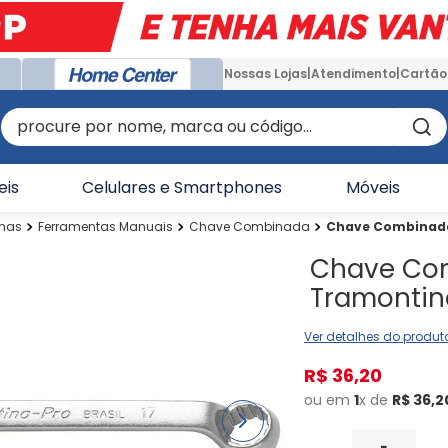
Nossas Lojas
Atendimento
Cartão
procure por nome, marca ou código...
eis
Celulares e Smartphones
Móveis
inas
Ferramentas Manuais
Chave Combinada
Chave Combinada
Chave Co
Tramontin
Ver detalhes do produt
R$
36
,
20
ou em
1
x de
R$
36
,
2