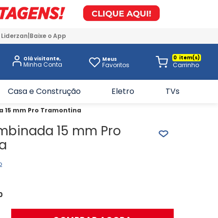
 Liderzan
Baixe o App
0
Olá visitante,
Meus
Favoritos
Casa e Construção
Eletro
TVs
 15 mm Pro Tramontina
mbinada 15 mm Pro
a
o
0