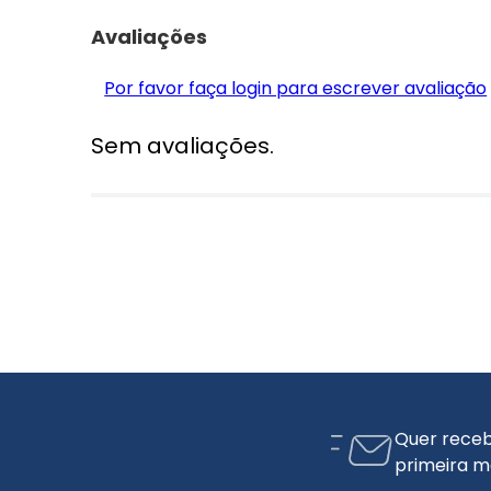
Avaliações
Por favor faça login para escrever avaliação
Sem avaliações.
Quer receb
primeira m