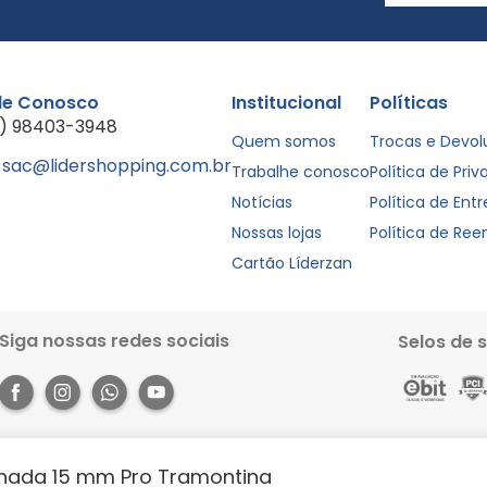
le Conosco
Institucional
Políticas
1) 98403-3948
Quem somos
Trocas e Devo
sac@lidershopping.com.br
Trabalhe conosco
Política de Pri
Notícias
Política de Ent
Nossas lojas
Política de Re
Cartão Líderzan
Siga nossas redes sociais
Selos de 
ada 15 mm Pro Tramontina
Rua dos Pariquis, 1056 - Jurunas, Belém - PA, 66033-590. Site 100% seguro, co