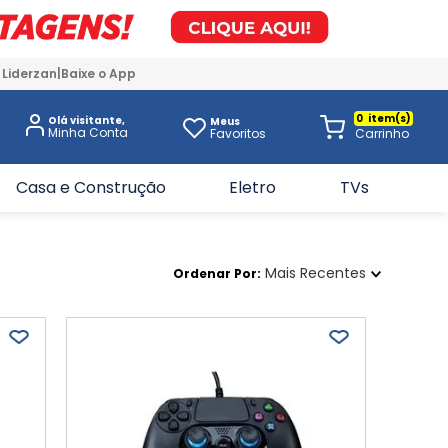
 Liderzan
Baixe o App
0
Olá visitante,
Meus
Favoritos
Casa e Construção
Eletro
TVs
Mais Recentes
Ordenar Por