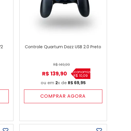
V2
Controle Quartum Dazz USB 2.0 Preto
R$
149
,
99
Economize
R$
139
,
90
R$
10
,
09
ou em
2
x de
R$
69
,
95
COMPRAR AGORA