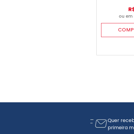
R
ou em
COMP
Quer receb
primeira m