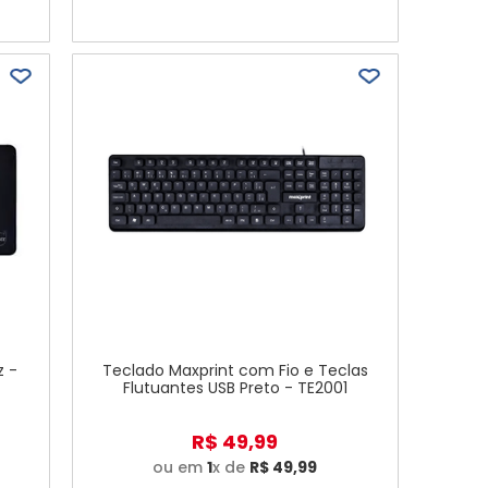
z -
Teclado Maxprint com Fio e Teclas
Flutuantes USB Preto - TE2001
R$
49
,
99
ou em
1
x de
R$
49
,
99