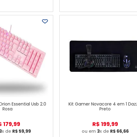
rion Essential Usb 2.0
Kit Gamer Novacore 4 em 1 Daz
Rosa
Preto
$
179
,
99
R$
199
,
99
3
x de
R$
59
,
99
ou em
3
x de
R$
66
,
66