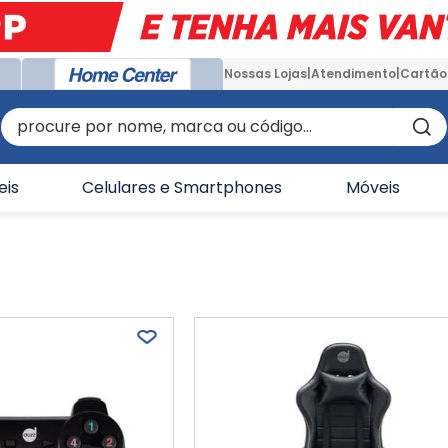
Nossas Lojas
Atendimento
Cartão
procure por nome, marca ou código...
eis
Celulares e Smartphones
Móveis