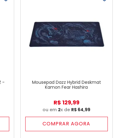
2 -
Mousepad Dazz Hybrid Deskmat
Kamon Fear Hashira
R$
129
,
99
ou em
2
x de
R$
64
,
99
COMPRAR AGORA