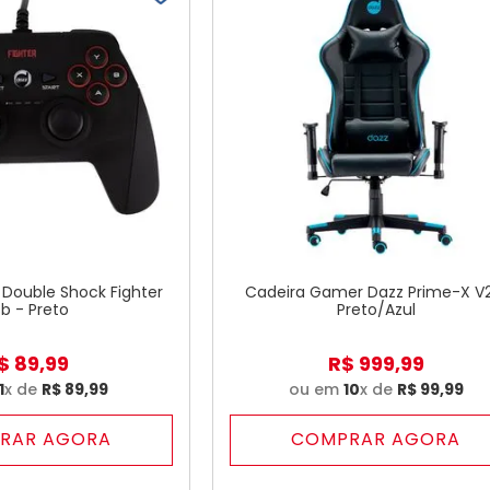
 Double Shock Fighter
Cadeira Gamer Dazz Prime-X V
b - Preto
Preto/Azul
$
89
,
99
R$
999
,
99
1
x de
R$
89
,
99
ou em
10
x de
R$
99
,
99
RAR AGORA
COMPRAR AGORA