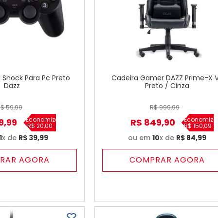
 Shock Para Pc Preto
Cadeira Gamer DAZZ Prime-X 
Dazz
Preto / Cinza
R$
59
,
99
R$
999
,
99
Economize
Economize
9
,
99
R$
849
,
90
R$
20
,
00
R$
150
,
09
1
x de
R$
39
,
99
ou em
10
x de
R$
84
,
99
RAR AGORA
COMPRAR AGORA