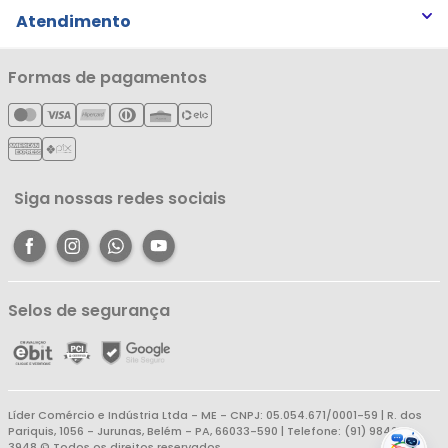
Trocas e Devoluções
Atendimento
Notícias
Política de Privacidade
Nossas Lojas
Minha Conta
Formas de pagamentos
Política de Entrega
Cartão Líderzan
Meus Pedidos
Política de Reembolso
Meus Favoritos
Central de Atendimento
Siga nossas redes sociais
Selos de segurança
Líder Comércio e Indústria Ltda - ME - CNPJ: 05.054.671/0001-59 | R. dos
Pariquis, 1056 - Jurunas, Belém - PA, 66033-590 | Telefone: (91) 98403-
3948 © Todos os direitos reservados.