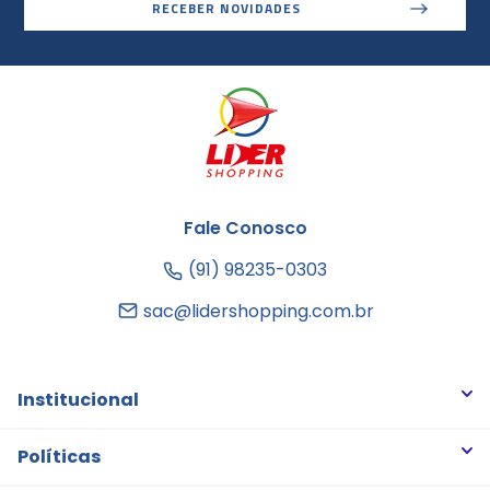
RECEBER NOVIDADES
Fale Conosco
(91) 98235-0303
sac@lidershopping.com.br
Institucional
Quem somos
Políticas
Trabalhe Conosco