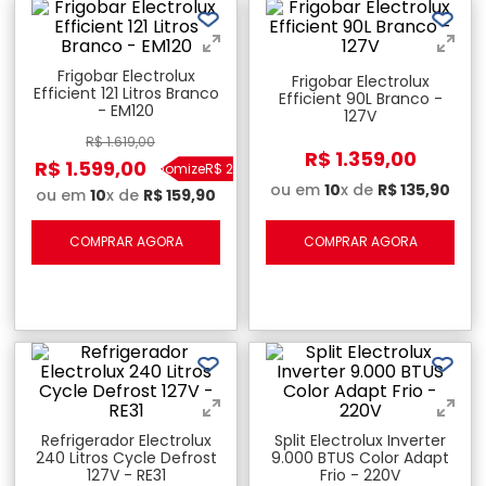
Frigobar Electrolux
Frigobar Electrolux
Efficient 121 Litros Branco
Efficient 90L Branco -
- EM120
127V
R$
1
.
619
,
00
R$
1
.
359
,
00
R$
1
.
599
,
00
Economize
R$
20
,
00
ou em
10
x de
R$
135
,
90
ou em
10
x de
R$
159
,
90
COMPRAR AGORA
COMPRAR AGORA
Refrigerador Electrolux
Split Electrolux Inverter
240 Litros Cycle Defrost
9.000 BTUS Color Adapt
127V - RE31
Frio - 220V