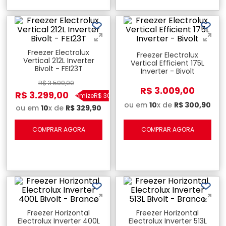
Freezer Electrolux
Freezer Electrolux
Vertical 212L Inverter
Vertical Efficient 175L
Bivolt - FEI23T
Inverter - Bivolt
R$
3
.
599
,
00
R$
3
.
009
,
00
R$
3
.
299
,
00
Economize
R$
300
,
00
ou em
10
x de
R$
300
,
90
ou em
10
x de
R$
329
,
90
COMPRAR AGORA
COMPRAR AGORA
Freezer Horizontal
Freezer Horizontal
Electrolux Inverter 400L
Electrolux Inverter 513L