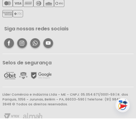
Política de Reembolso
Meus Favoritos
Central de Atendimento
Siga nossas redes sociais
Selos de segurança
Líder Comércio e Indústria Ltda - ME - CNPJ: 05.054.671/0001-59 | R. dos
Pariquis, 1056 - Jurunas, Belém - PA, 66033-590 | Telefone: (91) 98403-
3948 © Todos os direitos reservados.