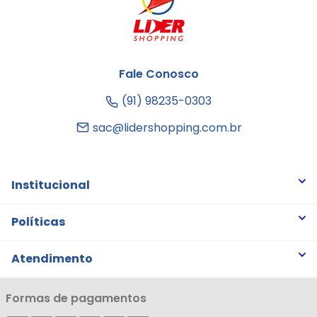
Fale Conosco
(91) 98235-0303
sac@lidershopping.com.br
Institucional
Quem somos
Políticas
Trabalhe Conosco
Trocas e Devoluções
Atendimento
Notícias
Política de Privacidade
Nossas Lojas
Minha Conta
Formas de pagamentos
Política de Entrega
Cartão Líderzan
Meus Pedidos