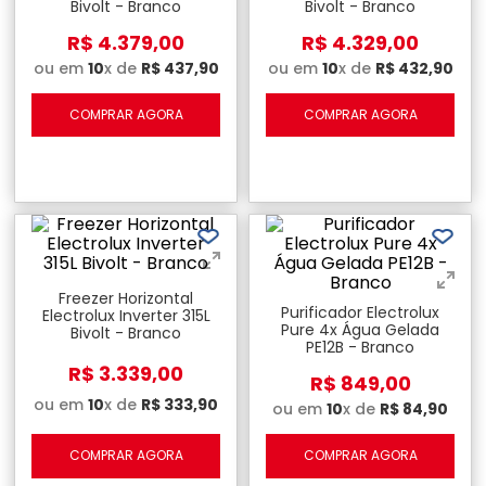
Bivolt - Branco
Bivolt - Branco
R$
4
.
379
,
00
R$
4
.
329
,
00
ou em
10
x de
R$
437
,
90
ou em
10
x de
R$
432
,
90
COMPRAR AGORA
COMPRAR AGORA
Freezer Horizontal
Purificador Electrolux
Electrolux Inverter 315L
Pure 4x Água Gelada
Bivolt - Branco
PE12B - Branco
R$
3
.
339
,
00
R$
849
,
00
ou em
10
x de
R$
333
,
90
ou em
10
x de
R$
84
,
90
COMPRAR AGORA
COMPRAR AGORA