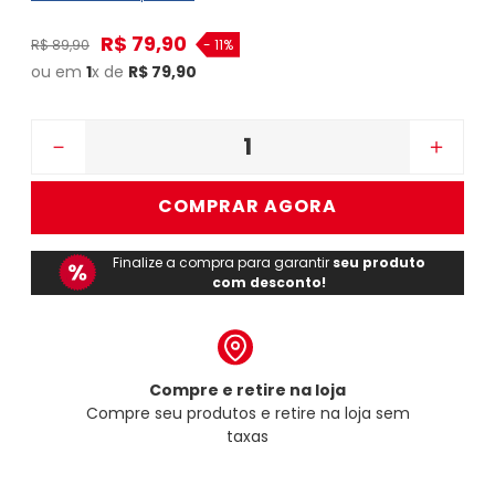
R$
79
,
90
R$
89
,
90
-
11%
ou em
1
x de
R$
79
,
90
－
＋
COMPRAR AGORA
Finalize a compra para garantir
seu produto
com desconto!
Compre e retire na loja
Compre seu produtos e retire na loja sem
taxas