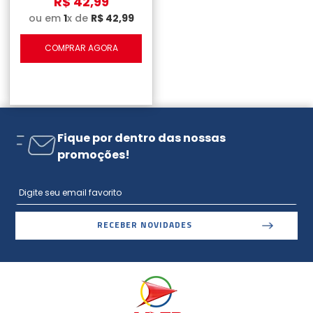
R$
42
,
99
ou em
1
x de
R$
42
,
99
COMPRAR AGORA
Fique por dentro das nossas
promoções!
RECEBER NOVIDADES