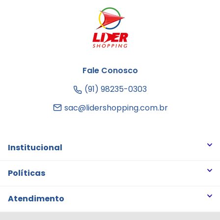
Fale Conosco
(91) 98235-0303
sac@lidershopping.com.br
Institucional
Quem somos
Políticas
Trabalhe Conosco
Trocas e Devoluções
Atendimento
Notícias
Política de Privacidade
Nossas Lojas