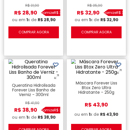
300ml
- 300ml
R$
31
,
90
R$
35
,
90
R$
28
,
90
R$
32
,
90
Economize
R$
3
,
00
Economize
R$
3
,
00
ou em
1
x de
R$
28
,
90
ou em
1
x de
R$
32
,
90
COMPRAR AGORA
COMPRAR AGORA
Máscara Forever Liss
Queratina Hidrolisada
Btox Zero Ultra
Forever Liss Banho de
Hidratante - 250g
Verniz - 300ml
R$
41
,
90
R$
43
,
90
R$
38
,
90
Economize
R$
3
,
00
ou em
1
x de
R$
43
,
90
ou em
1
x de
R$
38
,
90
COMPRAR AGORA
COMPRAR AGORA