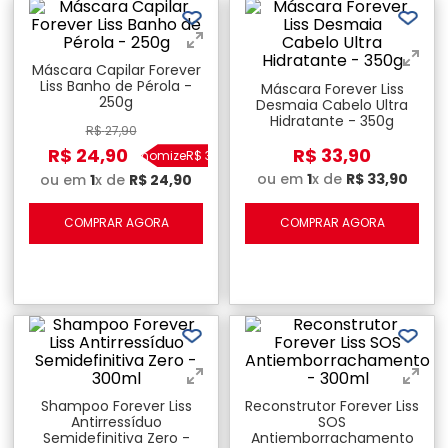
Máscara Capilar Forever
Liss Banho de Pérola -
Máscara Forever Liss
250g
Desmaia Cabelo Ultra
Hidratante - 350g
R$
27
,
90
R$
24
,
90
R$
33
,
90
Economize
R$
3
,
00
ou em
1
x de
R$
33
,
90
ou em
1
x de
R$
24
,
90
COMPRAR AGORA
COMPRAR AGORA
Shampoo Forever Liss
Reconstrutor Forever Liss
Antirressíduo
SOS
Semidefinitiva Zero -
Antiemborrachamento