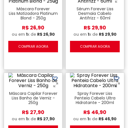
Máscara Forever
Sérum Forever Liss
Liss Matizadora Platinum
Desmaia Cabelo
Blond - 250g
Antifrizz - 60ml
R$
26
,
90
R$
29
,
90
ou em
1
x de
R$
26
,
90
ou em
1
x de
R$
29
,
90
COMPRAR AGORA
COMPRAR AGORA
Máscara Capilar Forever
Spray Forever Liss
Liss Banho de Verniz -
Penteia Cabelo Ultra
250g
Hidratante - 200ml
R$
27
,
90
R$
46
,
90
ou em
1
x de
R$
27
,
90
ou em
1
x de
R$
46
,
90