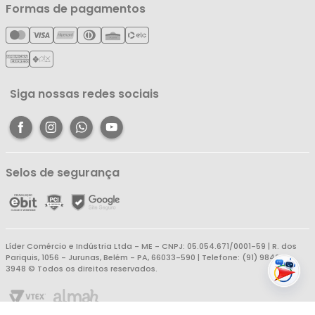
Minha Conta
Formas de pagamentos
Política de Entrega
Cartão Líderzan
Meus Pedidos
Política de Reembolso
Meus Favoritos
Central de Atendimento
Siga nossas redes sociais
Selos de segurança
Líder Comércio e Indústria Ltda - ME - CNPJ: 05.054.671/0001-59 | R. dos
Pariquis, 1056 - Jurunas, Belém - PA, 66033-590 | Telefone: (91) 98403-
3948 © Todos os direitos reservados.