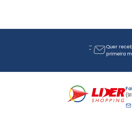
Quer receb
primeira m
Fa
(9