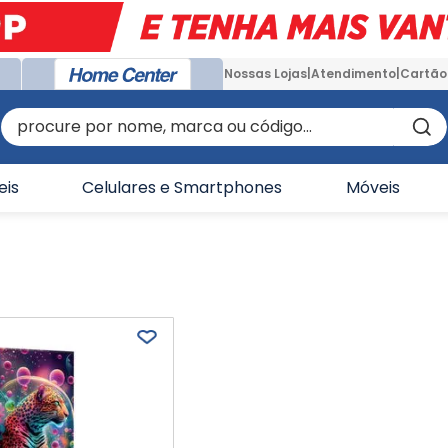
Nossas Lojas
Atendimento
Cartão
procure por nome, marca ou código...
eis
Celulares e Smartphones
Móveis