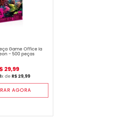
ça Game Office Ia
eon - 500 peças
$
29
,
99
1
x de
R$
29
,
99
RAR AGORA