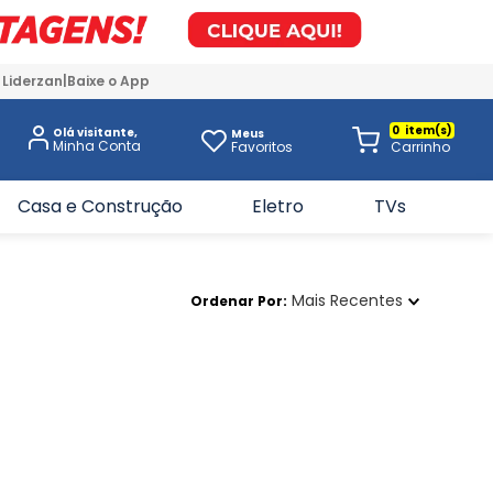
 Liderzan
Baixe o App
0
Olá visitante,
Meus
Favoritos
Casa e Construção
Eletro
TVs
Mais Recentes
Ordenar Por